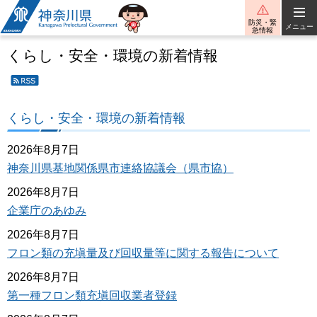
神奈川県
防災・緊
メニュー
急情報
くらし・安全・環境の新着情報
くら
し・
安
くらし・安全・環境の新着情報
全・
環境
の新
2026年8月7日
着情
神奈川県基地関係県市連絡協議会（県市協）
報の
RSS
2026年8月7日
配信
企業庁のあゆみ
2026年8月7日
フロン類の充塡量及び回収量等に関する報告について
2026年8月7日
第一種フロン類充塡回収業者登録