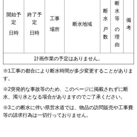
断
断
水
開始予
終了予
工事
水
等
備
定
定
断水地域
考
場所
戸
の
日時
日時
数
理
由
計画作業の予定はありません。
※1工事の都合により断水時間が多少変更することがありま
す。
※2突発的な事故等のため、このページに掲載されずに断
水、濁り水となる場合がありますのでご了承ください。
※3この断水に伴い県営水道では、物品の訪問販売や工事費
等の請求行為は一切行っておりません。