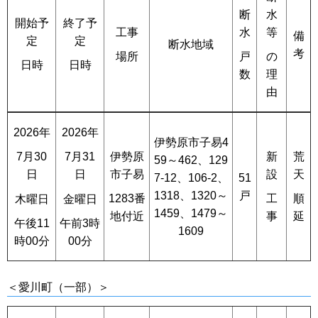
断
水
開始予
終了予
工事
水
等
備
定
定
断水地域
考
場所
戸
の
日時
日時
数
理
由
2026年
2026年
伊勢原市子易4
伊勢原
新
荒
7月30
7月31
59～462、129
市子易
設
天
日
日
7-12、106-2、
51
1318、1320～
戸
1283番
工
順
木曜日
金曜日
1459、1479～
地付近
事
延
午後11
午前3時
1609
時00分
00分
＜愛川町（一部）＞