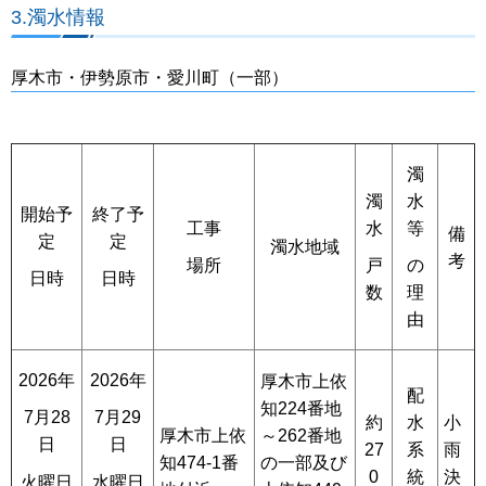
3.濁水情報
厚木市・伊勢原市・愛川町（一部）
濁
濁
水
開始予
終了予
工事
水
等
備
定
定
濁水地域
考
場所
戸
の
日時
日時
数
理
由
2026年
2026年
厚木市上依
配
知224番地
7月28
7月29
約
水
小
厚木市上依
～262番地
日
日
27
系
雨
知474-1番
の一部及び
0
統
決
火曜日
水曜日