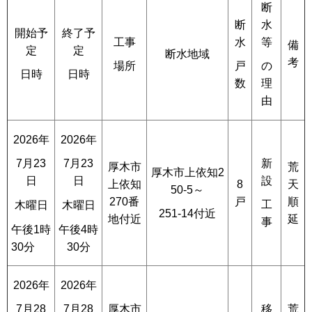
断
断
水
開始予
終了予
工事
水
等
備
定
定
断水地域
考
場所
戸
の
日時
日時
数
理
由
2026年
2026年
新
7月23
7月23
厚木市
荒
厚木市上依知2
設
日
日
上依知
8
天
50-5～
270番
戸
順
工
木曜日
木曜日
251-14付近
地付近
延
事
午後1時
午後4時
30分
30分
2026年
2026年
厚木市
移
荒
7月28
7月28