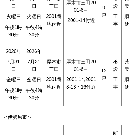
厚木市三田20
三田
設
天
日
日
9
01-6～
戸
2001番
工
順
火曜日
火曜日
2001-14付近
地付近
事
延
午後1時
午後4時
30分
30分
2026年
2026年
厚木市
厚木市三田20
移
荒
7月31
7月31
三田
01-6～
設
天
日
日
12
戸
2001番
2001-14,2001
工
順
金曜日
金曜日
地付近
8-13・16付近
事
延
午後1時
午後4時
30分
30分
＜伊勢原市＞
断