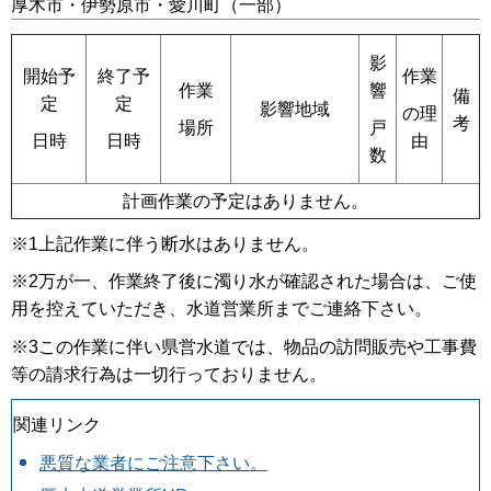
厚木市・伊勢原市・愛川町（一部）
影
開始予
終了予
作業
作業
響
備
定
定
影響地域
の理
考
場所
戸
日時
日時
由
数
計画作業の予定はありません。
※1上記作業に伴う断水はありません。
※2万が一、作業終了後に濁り水が確認された場合は、ご使
用を控えていただき、水道営業所までご連絡下さい。
※3この作業に伴い県営水道では、物品の訪問販売や工事費
等の請求行為は一切行っておりません。
関連リンク
悪質な業者にご注意下さい。