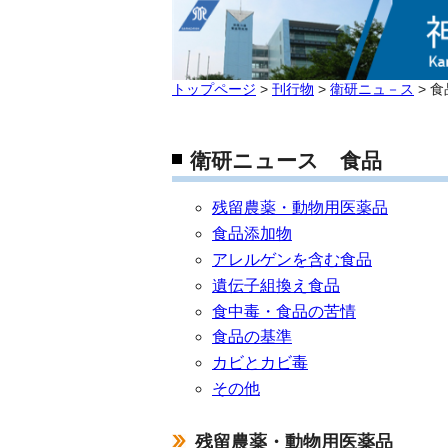
トップページ
>
刊行物
>
衛研ニュ－ス
> 食
衛研ニュース 食品
残留農薬・動物用医薬品
食品添加物
アレルゲンを含む食品
遺伝子組換え食品
食中毒・食品の苦情
食品の基準
カビとカビ毒
その他
残留農薬・動物用医薬品