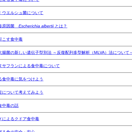
！ウエルシュ菌について
中毒原因菌
Escherichia albertii
とは？
起こす食中毒
大腸菌の新しい遺伝子型別法 ～反復配列多型解析（MLVA）法について
ヌサフランによる食中毒について
る食中毒に気をつけよう
症について考えてみよう
食中毒の話
メによるクドア食中毒
守る食の安全・安心