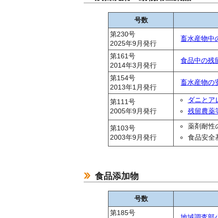
号数
第230号
畜水産物中
2025年9月発行
第161号
食品中の残
2014年3月発行
第154号
畜水産物の
2013年1月発行
ダニとア
第111号
2005年9月発行
残留農薬
薬剤耐性
第103号
2003年9月発行
食品安全
食品添加物
号数
第185号
地域調査部