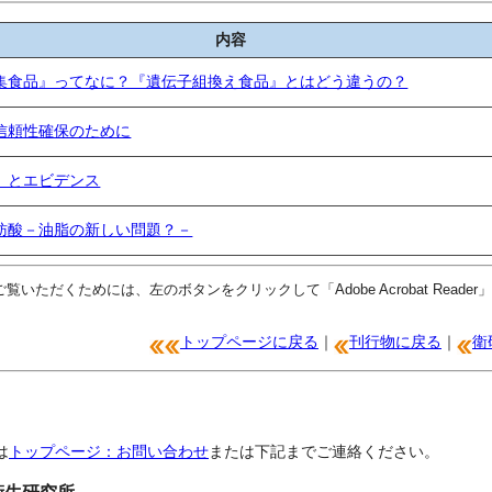
内容
集食品』ってなに？『遺伝子組換え食品』とはどう違うの？
信頼性確保のために
」とエビデンス
肪酸－油脂の新しい問題？－
覧いただくためには、左のボタンをクリックして「Adobe Acrobat Read
トップページに戻る
｜
刊行物に戻る
｜
衛
は
トップページ：お問い合わせ
または下記までご連絡ください。