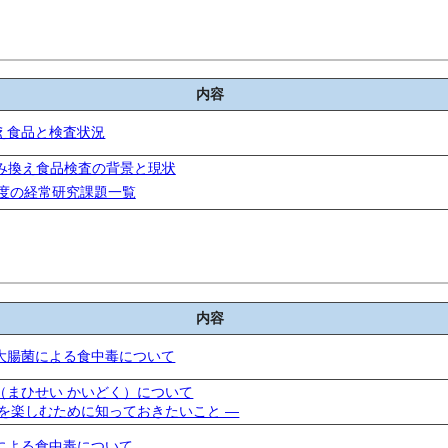
内容
え食品と検査状況
み換え食品検査の背景と現状
年度の経常研究課題一覧
内容
大腸菌による食中毒について
（まひせい かいどく）について
貝を楽しむために知っておきたいこと ―
による食中毒について