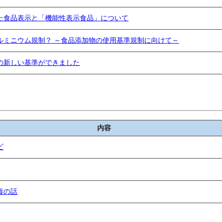
た食品表示と「機能性表示食品」について
ルミニウム規制？ ～食品添加物の使用基準規制に向けて～
の新しい基準ができました
内容
ビ
毒の話