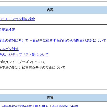
内容
のニトロフラン類の検査
留農薬検査
安全の確保に向けて －食品中に残留する恐れのある医薬品成分について
レルゲン対策
等のポジティブリスト制について
の肺炎マイコプラズマについて
基本法の制定と残留農薬基準の改正について
内容
小田原分室の試験検査の取り組み「食品添加物の検査」