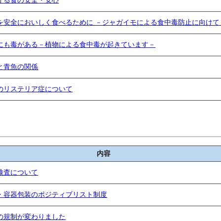
を安全においしく食べるために －ジャガイモによる食中毒防止に向けて
にも毒がある－植物による食中毒が起きています－
と青魚の関係
のリステリア症について
内容
検査について
・容器包装のポジティブリスト制度
の規制が変わりました