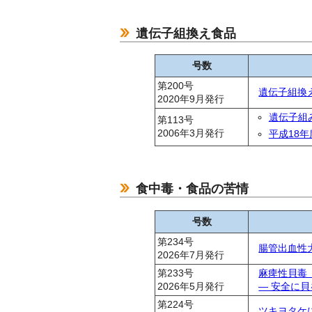
遺伝子組換え食品
号数
第200号
遺伝子組換
2020年9月発行
遺伝子組
第113号
2006年3月発行
平成18
食中毒・食品の苦情
号数
第234号
腸管出血性
2026年7月発行
第233号
麻痺性貝毒
2026年5月発行
― 安全に
第224号
ツキヨタケ