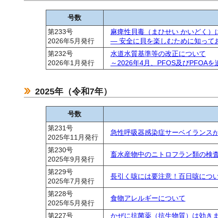
号数
第233号
麻痺性貝毒（まひせい かいどく）
2026年5月発行
― 安全に貝を楽しむために知って
第232号
水道水質基準等の改正について
2026年1月発行
～2026年4月、PFOS及びPFO
2025年（令和7年）
号数
第231号
急性呼吸器感染症サーベイランス
2025年11月発行
第230号
畜水産物中のニトロフラン類の検
2025年9月発行
第229号
長引く咳には要注意！百日咳につ
2025年7月発行
第228号
食物アレルギーについて
2025年5月発行
第227号
かぜに抗菌薬（抗生物質）は効き