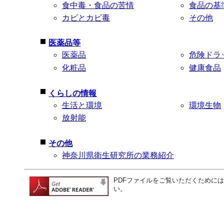
食中毒・食品の苦情
食品の基
カビとカビ毒
その他
医薬品等
医薬品
危険ドラ
化粧品
健康食品
くらしの情報
生活と環境
環境生物
放射能
その他
神奈川県衛生研究所の業務紹介
PDFファイルをご覧いただくためには、左
い。