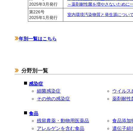
2025年3月発行
～薬剤耐性菌を増やさないために
第226号
室内環境汚染物質と発生源につい
2025年1月発行
年別一覧はこちら
分野別一覧
感染症
細菌感染症
ウイルス
その他の感染症
薬剤耐性
食品
残留農薬・動物用医薬品
食品添加
アレルゲンを含む食品
遺伝子組