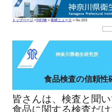
トップページ
>
刊行物
>
衛研ニュース
> No.203
神奈川県衛生研究所
食品検査の信頼性
皆さんは、検査と聞い
食品に関する検査だけ