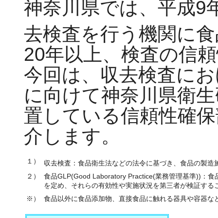
神奈川県では、平成9
去検査を行う機関に食
20年以上、検査の信
今回は、収去検査にお
に向けて神奈川県衛生
置している信頼性確保
介します。
１）
収去検査：食品衛生法などの法令に基づき、食品の製造
２）
食品GLP(Good Laboratory Practice(業
を定め、それらの有効性や実施状況を第三者が検証する
※）
食品以外に食品添加物、直接食品に触れる器具や容器な