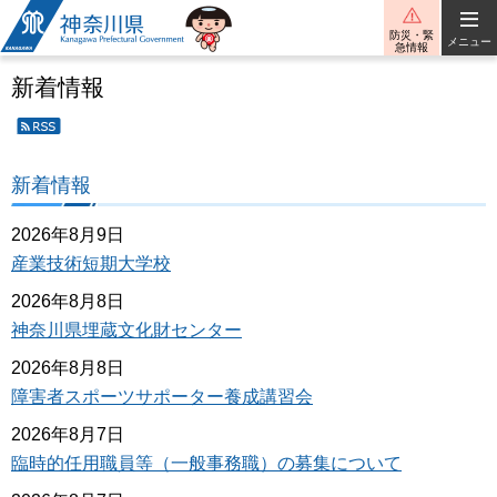
神奈川県
防災・緊
メニュー
急情報
新着情報
新着
情報
の
新着情報
RSS
配信
2026年8月9日
産業技術短期大学校
2026年8月8日
神奈川県埋蔵文化財センター
2026年8月8日
障害者スポーツサポーター養成講習会
2026年8月7日
臨時的任用職員等（一般事務職）の募集について