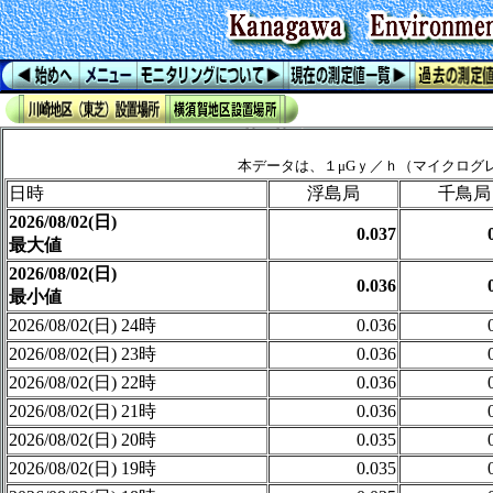
本データは、１μGｙ／ｈ（マイクログ
日時
浮島局
千鳥局
2026/08/02(日)
0.037
最大値
2026/08/02(日)
0.036
最小値
2026/08/02(日) 24時
0.036
2026/08/02(日) 23時
0.036
2026/08/02(日) 22時
0.036
2026/08/02(日) 21時
0.036
2026/08/02(日) 20時
0.035
2026/08/02(日) 19時
0.035