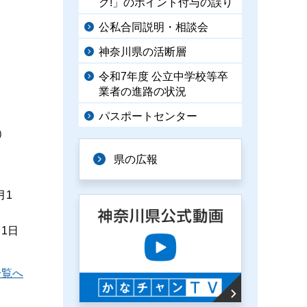
ク!」のポイント付与の誤り
公私合同説明・相談会
神奈川県の活断層
令和7年度 公立中学校等卒
業者の進路の状況
パスポートセンター
）
県の広報
月1
月1日
一覧へ