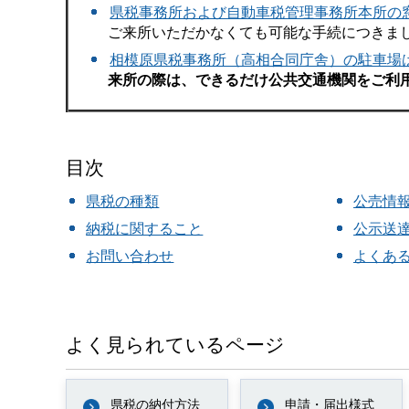
県税事務所および自動車税管理事務所本所の
ご来所いただかなくても可能な手続につきま
相模原県税事務所（高相合同庁舎）の駐車場
来所の際は、できるだけ公共交通機関をご利
目次
県税の種類
公売情
納税に関すること
公示送
お問い合わせ
よくあ
よく見られているページ
県税の納付方法
申請・届出様式