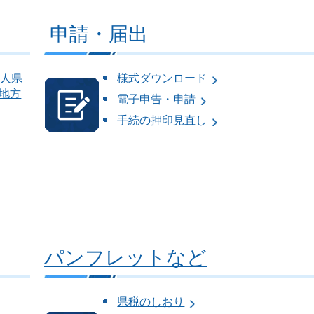
申請・届出
法人県
様式ダウンロード
地方
電子申告・申請
手続の押印見直し
パンフレットなど
県税のしおり