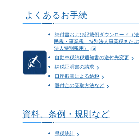
よくあるお手続
納付書および記載例ダウンロード（
民税・事業税、特別法人事業税または
法人特別税用）
自動車税納税通知書の送付先変更
納税証明書の請求
口座振替による納税
還付金の受取方法など
資料、条例・規則など
県税統計