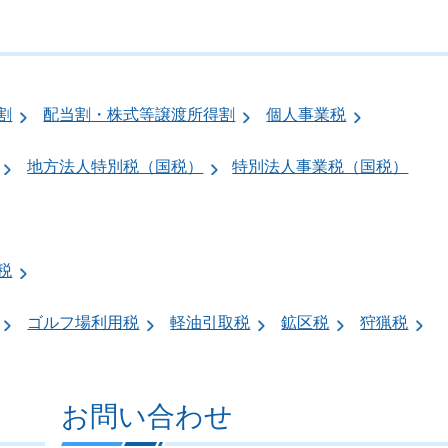
割
配当割・株式等譲渡所得割
個人事業税
地方法人特別税（国税）
特別法人事業税（国税）
税
ゴルフ場利用税
軽油引取税
鉱区税
狩猟税
お問い合わせ