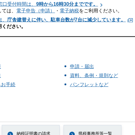
窓口受付時間は、
9時から16時30分までです。
しては、
電子申告（申請）
・
電子納税
をご利用ください。
は、
庁舎建替えに伴い、駐車台数が7台に減少しています。
用ください。
報
申請・届出
達
資料、条例・規則など
るお手続
パンフレットなど
納税証明書の請求
県税事務所等一覧