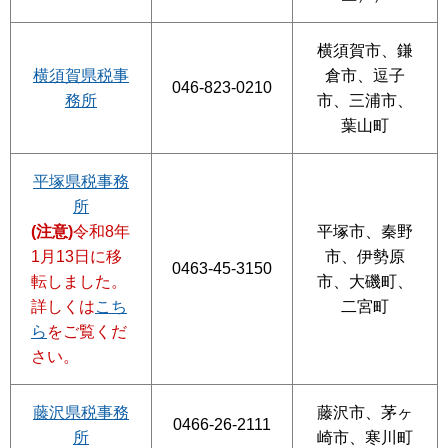
横須賀市、鎌
横須賀県税事
倉市、逗子
046-823-0210
務所
市、三浦市、
葉山町
平塚県税事務
所
(注意)
令和8年
平塚市、秦野
1月13日に移
市、伊勢原
0463-45-3150
転しました。
市、大磯町、
詳しくは
こち
二宮町
ら
をご覧くだ
さい。
藤沢県税事務
藤沢市、茅ヶ
0466-26-2111
所
崎市、寒川町