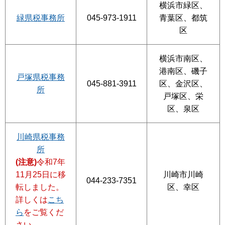
横浜市緑区、
緑県税事務所
045-973-1911
青葉区、都筑
区
横浜市南区、
港南区、磯子
戸塚県税事務
045-881-3911
区、金沢区、
所
戸塚区、栄
区、泉区
川崎県税事務
所
(注意)
令和7年
11月25日に移
川崎市川崎
044-233-7351
転しました。
区、幸区
詳しくは
こち
ら
をご覧くだ
さい。