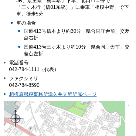
JR、京王線「橋本駅」下車、北口バス停で
「三ヶ木行（橋01系統）」に乗車「相模中野」で下
車、徒歩5分
車の場合
国道413号橋本より約30分「県合同庁舎前」交差
点右折
国道413号三ヶ木より約10分「県合同庁舎前」交
差点左折
電話番号
042-784-1111（代表）
ファクシミリ
042-784-8590
相模原県税事務所津久井支所所属ページ