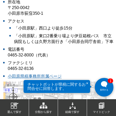
所在地
〒250-0042
小田原市荻窪350-1
アクセス
「小田原駅」西口より徒歩15分
「小田原駅」東口2番乗り場より伊豆箱根バス 市立
病院もしくは久野方面行き「小田原合同庁舎前」下車
電話番号
0465-32-8000（代表）
ファクシミリ
0465-32-8136
小田原県税事務所所属ページ
1
×
チャットボットが県税に関するお
問合せに回答します。
質問する
選んで探す
分類から探す
組織で探す
マイトピック