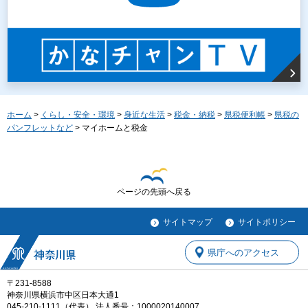
ホーム
>
くらし・安全・環境
>
身近な生活
>
税金・納税
>
県税便利帳
>
県税の
パンフレットなど
> マイホームと税金
ページの先頭へ戻る
サイトマップ
サイトポリシー
県庁へのアクセス
〒231-8588
神奈川県横浜市中区日本大通1
045-210-1111（代表） 法人番号：1000020140007