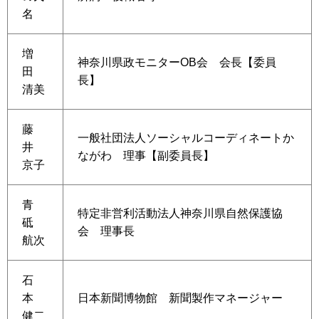
名
増
神奈川県政モニターOB会 会長【委員
田
長】
清美
藤
一般社団法人ソーシャルコーディネートか
井
ながわ 理事【副委員長】
京子
青
特定非営利活動法人神奈川県自然保護協
砥
会 理事長
航次
石
本
日本新聞博物館 新聞製作マネージャー
健二