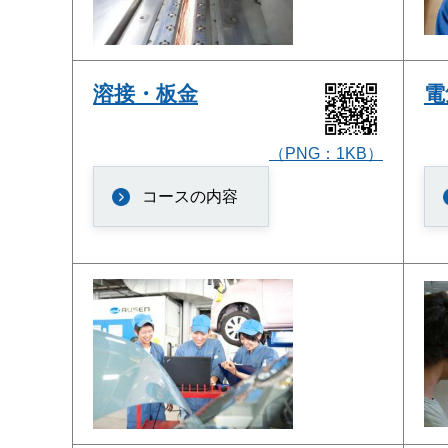
溶接・板金
電
（PNG：1KB）
コースの内容