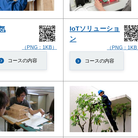
IoTソリューショ
気
ン
（PNG：1KB）
（PNG：1K
コースの内容
コースの内容