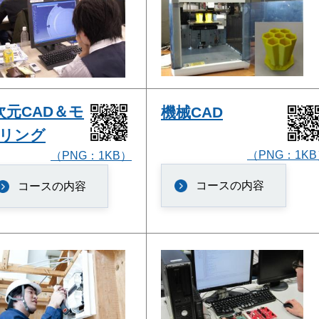
次元CAD＆モ
機械CAD
リング
（PNG：1K
（PNG：1KB）
コースの内容
コースの内容