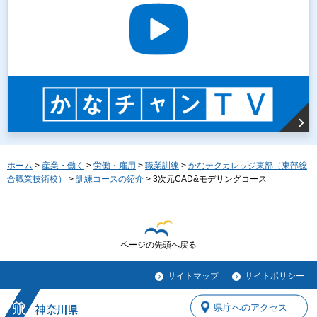
ホーム
>
産業・働く
>
労働・雇用
>
職業訓練
>
かなテクカレッジ東部（東部総
合職業技術校）
>
訓練コースの紹介
> 3次元CAD&モデリングコース
ページの先頭へ戻る
サイトマップ
サイトポリシー
県庁へのアクセス