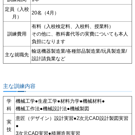
定員（入校
20名（4月）
月）
有料（入校検定料、入校料、授業料）
訓練費用
その他に、教科書代等の実費についても本人
負担になります
輸送機器製造業/各種部品製造業/玩具製造業/
主な就職先
設計請負業など
主な訓練内容
学
機械工学●生産工学●材料力学●機械材料●
科
機械工作法●機械設計法●機械製図
意匠（デザイン）設計実習●2次元CAD設計製図実習
実
●
技
3次元CAD実習●積層造形実習