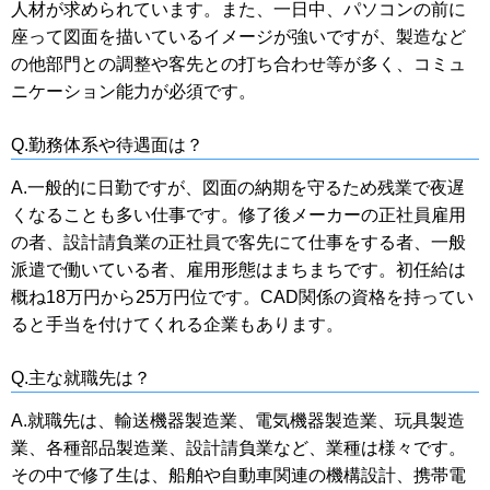
人材が求められています。また、一日中、パソコンの前に
座って図面を描いているイメージが強いですが、製造など
の他部門との調整や客先との打ち合わせ等が多く、コミュ
ニケーション能力が必須です。
Q.勤務体系や待遇面は？
A.一般的に日勤ですが、図面の納期を守るため残業で夜遅
くなることも多い仕事です。修了後メーカーの正社員雇用
の者、設計請負業の正社員で客先にて仕事をする者、一般
派遣で働いている者、雇用形態はまちまちです。初任給は
概ね18万円から25万円位です。CAD関係の資格を持ってい
ると手当を付けてくれる企業もあります。
Q.主な就職先は？
A.就職先は、輸送機器製造業、電気機器製造業、玩具製造
業、各種部品製造業、設計請負業など、業種は様々です。
その中で修了生は、船舶や自動車関連の機構設計、携帯電