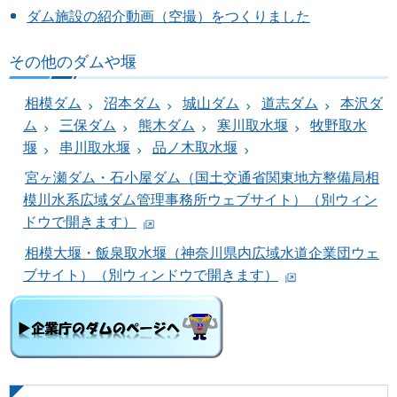
ダム施設の紹介動画（空撮）をつくりました
その他のダムや堰
相模ダム
沼本ダム
城山ダム
道志ダム
本沢ダ
ム
三保ダム
熊木ダム
寒川取水堰
牧野取水
堰
串川取水堰
品ノ木取水堰
宮ヶ瀬ダム・石小屋ダム（国土交通省関東地方整備局相
模川水系広域ダム管理事務所ウェブサイト）（別ウィン
ドウで開きます）
相模大堰・飯泉取水堰（神奈川県内広域水道企業団ウェ
ブサイト）（別ウィンドウで開きます）