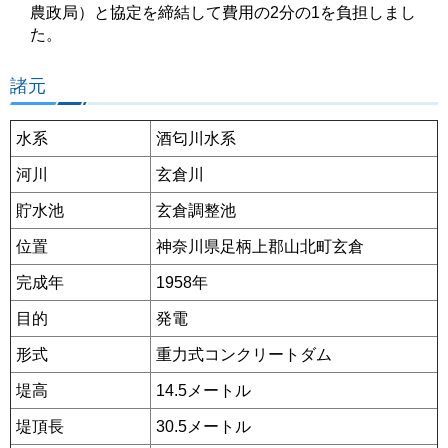
農政局）と協定を締結して費用の2分の1を負担しまし
た。
諸元
水系
酒匂川水系
河川
玄倉川
貯水池
玄倉調整池
位置
神奈川県足柄上郡山北町玄倉
完成年
1958年
目的
発電
形式
重力式コンクリートダム
堤高
14.5メートル
堤頂長
30.5メートル