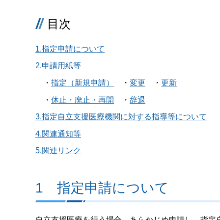
目次
1.指定申請について
2.申請用紙等
・
指定（新規申請）
・
変更
・
更新
・
休止・廃止・再開
・
辞退
3.指定自立支援医療機関に対する指導等について
4.関連通知等
5.関連リンク
1 指定申請について
自立支援医療を行う場合、あらかじめ申請し、指定