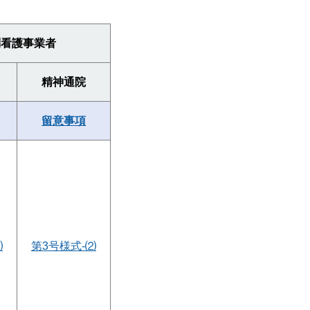
問看護事業者
精神通院
留意事項
⑴
第3号様式-⑵