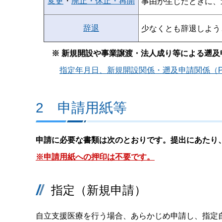
変更
・
廃止・休止・再開
事由が生じたときに、
辞退
少なくとも辞退しよう
※ 新規開設や事業譲渡・法人成り等による遡
指定年月日、新規開設関係・遡及申請関係（PD
2 申請用紙等
申請に必要な書類は次のとおりです。提出にあたり
※申請用紙への押印は不要です。
指定（新規申請）
自立支援医療を行う場合、あらかじめ申請し、指定