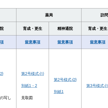
薬局
訪
院
育成・更生
精神通院
育成・更生
項
留意事項
留意事項
留意事項
⑵
第2号様式-⑴
第2号様式-⑵
別紙1・2
第3号様式-
別紙1
の写し
見取図