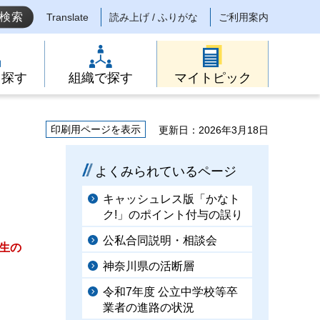
Translate
読み上げ / ふりがな
ご利用案内
ら探す
組織で探す
マイトピック
印刷用ページを表示
更新日：2026年3月18日
よくみられているページ
キャッシュレス版「かなト
ク!」のポイント付与の誤り
公私合同説明・相談会
生の
神奈川県の活断層
令和7年度 公立中学校等卒
業者の進路の状況