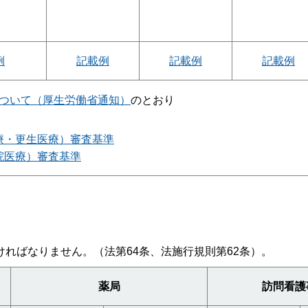
例
記載例
記載例
記載例
ついて（厚生労働省通知）
のとおり
療・更生医療）審査基準
院医療）審査基準
ればなりません。（法第64条、法施行規則第62条）。
薬局
訪問看護