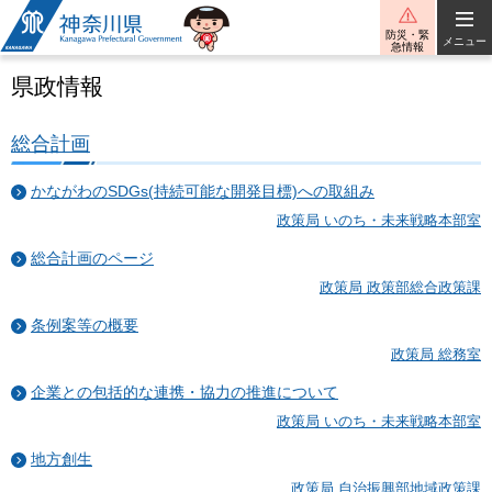
神奈川県
防災・緊
メニュー
急情報
県政情報
総合計画
かながわのSDGs(持続可能な開発目標)への取組み
政策局 いのち・未来戦略本部室
総合計画のページ
政策局 政策部総合政策課
条例案等の概要
政策局 総務室
企業との包括的な連携・協力の推進について
政策局 いのち・未来戦略本部室
地方創生
政策局 自治振興部地域政策課