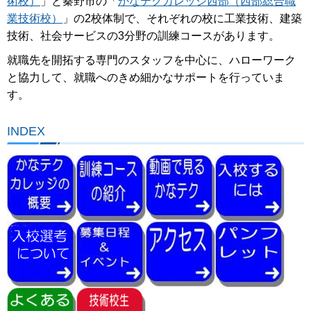
術校）
」と秦野市の「
かなテクカレッジ西部（西部総合職
業技術校）
」の2校体制で、それぞれの校に工業技術、建築
技術、社会サービスの3分野の訓練コースがあります。
就職先を開拓する専門のスタッフを中心に、ハローワーク
と協力して、就職へのきめ細かなサポートを行っていま
す。
INDEX