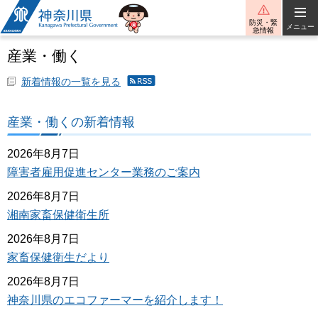
神奈川県
防災・緊
メニュー
急情報
産業・働く
新着情報の一覧を見る
産
業・
働く
産業・働くの新着情報
の新
着情
報の
2026年8月7日
RSS
障害者雇用促進センター業務のご案内
配信
2026年8月7日
湘南家畜保健衛生所
2026年8月7日
家畜保健衛生だより
2026年8月7日
神奈川県のエコファーマーを紹介します！