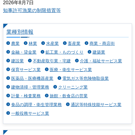
2026年8月7日
知事許可漁業の制限措置等
業種別情報
農業
林業
水産業
畜産業
商業・商店街
金融・貸金業
鉱工業・ものづくり
建築業
建設業
不動産取引業・宅建
介護・福祉サービス業
保育サービス業
医療・衛生サービス業
医薬品・医療機器産業
電気ガス等危険物取扱業
建物清掃・管理業務
クリーニング業
計量・検査業務
旅館・飲食店の営業
食品の調理・衛生管理業務
通訳等特殊技能サービス業
一般役務サービス業