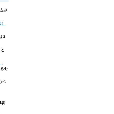
込み
B）
は3
こと
）
」
するセ
のペ
。
加者