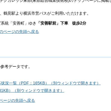
テクカレッジ東部(東部総合職業技術校)のトップページに掲載
、鶴見駅より横浜市営バスがご利用いただけます。
7系統「安善町」ゆき
「安善駅前」下車 徒歩2分
のページの先頭へ戻る
ーの参考データです。
状況一覧（PDF：165KB）（別ウィンドウで開きます）
881KB）（別ウィンドウで開きます）
ページの先頭へ戻る