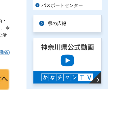
パスポートセンター
術・
県の広報
す。今
ご活
働省)