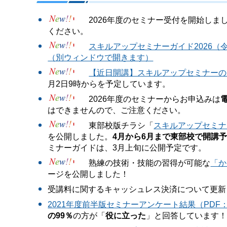
2026年度のセミナー受付を開始しま
ください。
スキルアップセミナーガイド2026（令
（別ウィンドウで開きます）
【近日開講】スキルアップセミナーのご
月2日9時からを予定しています。
2026年度のセミナーからお申込みは
はできませんので、ご注意ください。
東部校版チラシ「
スキルアップセミナー
を公開しました。
4月から6月まで東部校で開講
ミナーガイドは、3月上旬に公開予定です。
熟練の技術・技能の習得が可能な
「か
ージを公開しました！
受講料に関するキャッシュレス決済について更新
2021年度前半版セミナーアンケート結果（PDF
の99％
の方が「
役に立った
」と回答しています