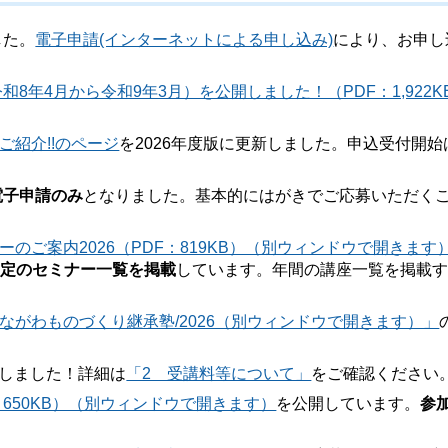
した。
電子申請(インターネットによる申し込み)
により、お申し
和8年4月から令和9年3月）を公開しました！（PDF：1,922K
紹介!!のページ
を2026年度版に更新しました。申込受付開始
電子申請のみ
となりました。基本的にはがきでご応募いただく
のご案内2026（PDF：819KB）（別ウィンドウで開きます
予定のセミナー一覧を掲載
しています。年間の講座一覧を掲載
ながわものづくり継承塾/2026（別ウィンドウで開きます）」
しました！詳細は
「2 受講料等について」
をご確認ください
：650KB）（別ウィンドウで開きます）
を公開しています。
参
！