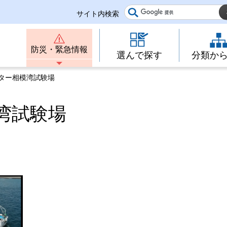
サイト内検索
防災・緊急情報
選んで探す
分類か
ンター相模湾試験場
湾試験場
。