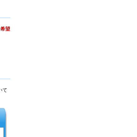
を希望
いて