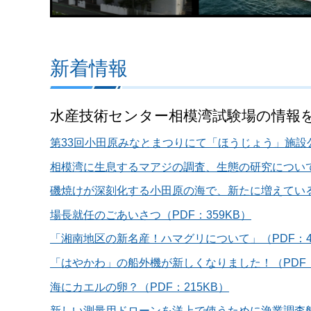
新着情報
水産技術センター相模湾試験場の情報
第33回小田原みなとまつりにて「ほうじょう」施設公
相模湾に生息するマアジの調査、生態の研究について（
磯焼けが深刻化する小田原の海で、新たに増えている海
場長就任のごあいさつ（PDF：359KB）
「湘南地区の新名産！ハマグリについて」（PDF：4,
「はやかわ」の船外機が新しくなりました！（PDF：
海にカエルの卵？（PDF：215KB）
新しい測量用ドローンを洋上で使うために漁業調査船ほ