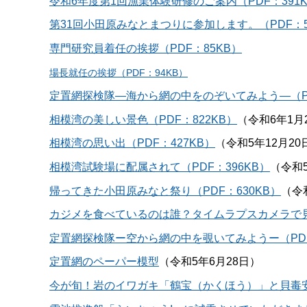
令和6年度第1回漁業体験研修のご案内（PDF：391
第31回小田原みなとまつりに参加します。（PDF：5
専門研究員着任の挨拶（PDF：85KB）
場長就任の挨拶（PDF：94KB）
定置網探検隊―海から網の中をのぞいてみよう―（PD
相模湾の美しい景色（PDF：822KB）
（令和6年1月
相模湾の思い出（PDF：427KB）
（令和5年12月20
相模湾試験場に配属されて（PDF：396KB）
（令和5
帰ってきた小田原みなと祭り（PDF：630KB）
（令
カジメを食べているのは誰？タイムラプスカメラで見て
定置網探検隊ー空から網の中を覗いてみようー（PDF
定置網のペーパー模型
（令和5年6月28日）
今が旬！岩のイワガキ「鶴宝（かくほう）」と貝毒安全