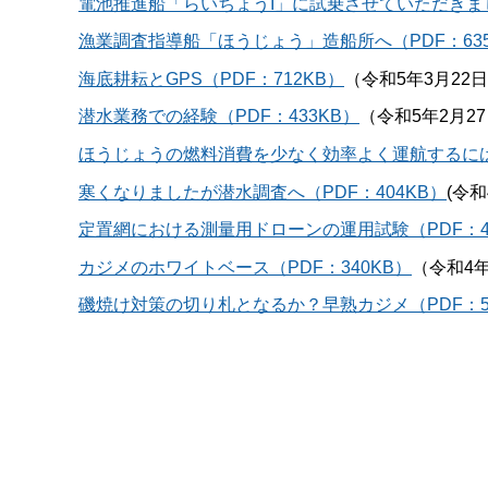
電池推進船「らいちょうI」に試乗させていただきました
漁業調査指導船「ほうじょう」造船所へ（PDF：635
海底耕耘とGPS（PDF：712KB）
（令和5年3月22
潜水業務での経験（PDF：433KB）
（令和5年2月2
ほうじょうの燃料消費を少なく効率よく運航するに
寒くなりましたが潜水調査へ（PDF：404KB）
(令和
定置網における測量用ドローンの運用試験（PDF：4
カジメのホワイトベース（PDF：340KB）
（令和4年
磯焼け対策の切り札となるか？早熟カジメ（PDF：5