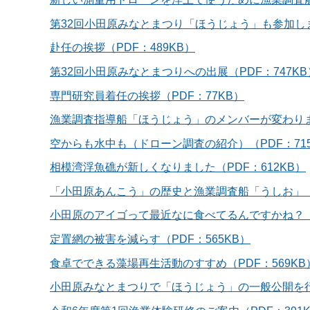
第32回小田原みなとまつり「ほうじょう」も参加しまし
赴任の挨拶（PDF：489KB）
第32回小田原みなとまつりへの出展（PDF：747KB
専門研究員着任の挨拶（PDF：77KB）
漁業調査指導船「ほうじょう」のメンバーが変わりまし
空からも水中も（ドローン調査の紹介）（PDF：715
相模湾浮魚礁が新しくなりました（PDF：612KB）
「小田原あんこう」の歴史と漁業調査船「うしお」（P
小田原のアイゴって最近なに食べてるんですかね？（P
定置網の被害を減らす（PDF：565KB）
食卓でできる藻場再生活動のすすめ（PDF：569KB
小田原みなとまつりで「ほうじょう」の一般公開を行い