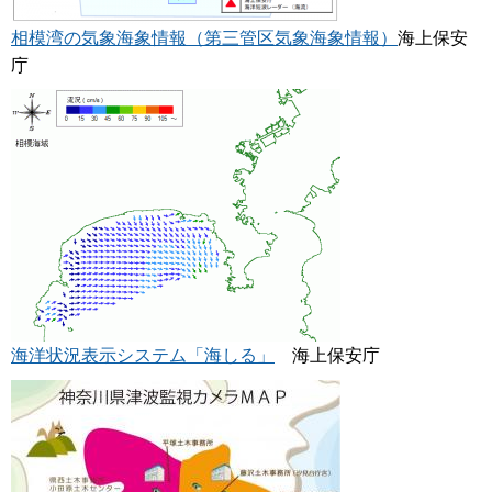
相模湾の気象海象情報（第三管区気象海象情報）
海上保安
庁
海洋状況表示システム「海しる」
海上保安庁