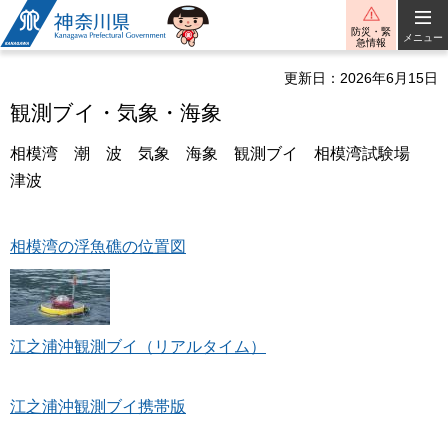
神奈川県
防災・緊
メニュー
急情報
更新日：2026年6月15日
観測ブイ・気象・海象
相模湾 潮 波 気象 海象 観測ブイ 相模湾試験場
津波
相模湾の浮魚礁の位置図
江之浦沖観測ブイ（リアルタイム）
江之浦沖観測ブイ携帯版