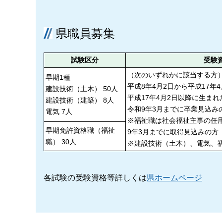
県職員募集
試験区分
受験
（次のいずれかに該当する方
早期1種
平成8年4月2日から平成17年
建設技術（土木） 50人
平成17年4月2日以降に生ま
建設技術（建築） 8人
令和9年3月までに卒業見込み
電気 7人
※福祉職は社会福祉主事の任
早期免許資格職（福祉
9年3月までに取得見込みの方
職） 30人
※建設技術（土木）、電気、
各試験の受験資格等詳しくは
県ホームページ