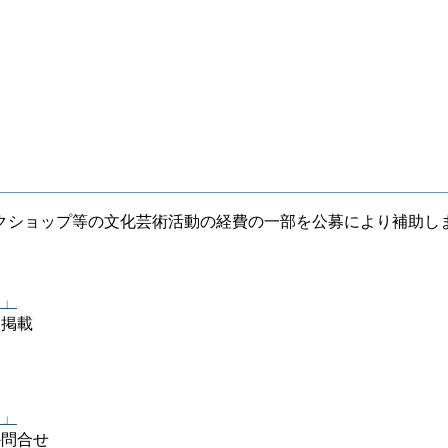
クショップ等の文化芸術活動の経費の一部を公募により補助し
金」
に掲載
金」
か問合せ