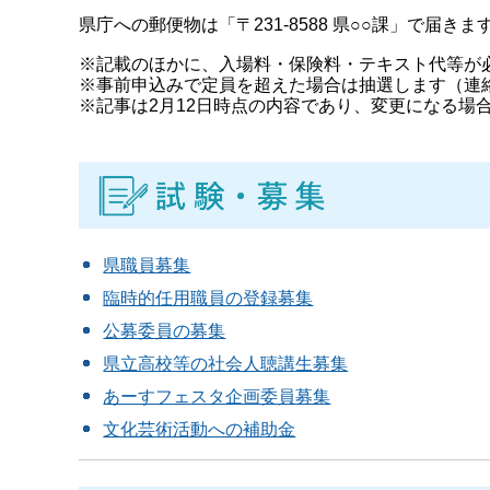
県庁への郵便物は「〒231-8588 県○○課」で届
※記載のほかに、入場料・保険料・テキスト代等が
※事前申込みで定員を超えた場合は抽選します（連
※記事は2月12日時点の内容であり、変更になる場
県職員募集
臨時的任用職員の登録募集
公募委員の募集
県立高校等の社会人聴講生募集
あーすフェスタ企画委員募集
文化芸術活動への補助金