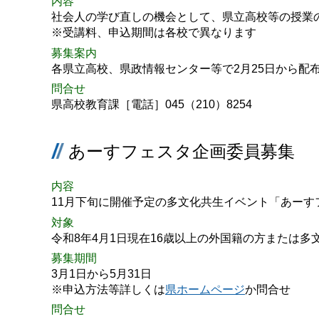
内容
社会人の学び直しの機会として、県立高校等の授業
※受講料、申込期間は各校で異なります
募集案内
各県立高校、県政情報センター等で2月25日から配
問合せ
県高校教育課［電話］045（210）8254
あーすフェスタ企画委員募集
内容
11月下旬に開催予定の多文化共生イベント「あーす
対象
令和8年4月1日現在16歳以上の外国籍の方または多
募集期間
3月1日から5月31日
※申込方法等詳しくは
県ホームページ
か問合せ
問合せ