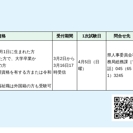
資格
受付期間
1次試験日
問合せ先
）
4月1日に生まれた方
県人事委員会
れた方で、大学卒業か
3月2日から
4月5日（日
務局総務課
［
の方
3月16日17
曜）
話］045（65
用資格を有する方または令和
時受信
1）3245
福祉職は外国籍の方も受験可