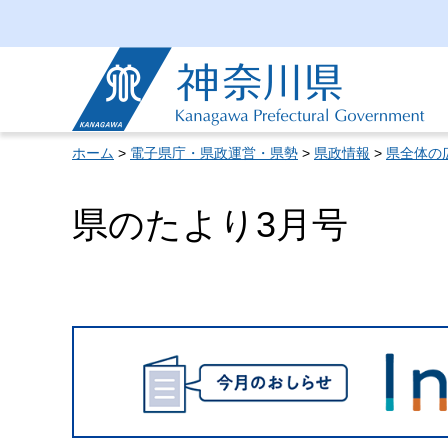
神奈川県
ホーム
>
電子県庁・県政運営・県勢
>
県政情報
>
県全体の
県のたより3月号