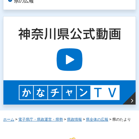
県の広報
ホーム
>
電子県庁・県政運営・県勢
>
県政情報
>
県全体の広報
> 県のたより