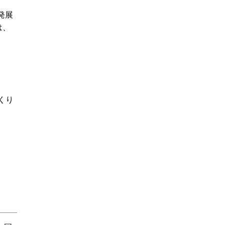
発展
は、
くり