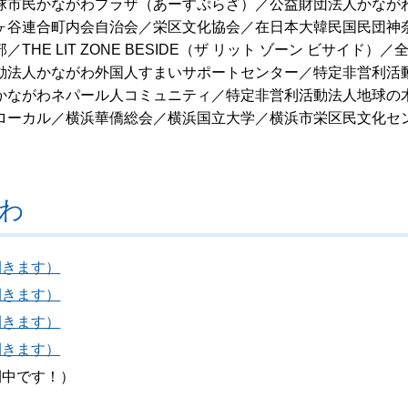
球市民かながわプラザ（あーすぷらざ）／公益財団法人かなが
ヶ谷連合町内会自治会／栄区文化協会／在日本大韓民国民団神
 LIT ZONE BESIDE（ザ リット ゾーン ビサイド）／
動法人かながわ外国人すまいサポートセンター／特定非営利活
かながわネパール人コミュニティ／特定非営利活動法人地球の
ローカル／横浜華僑総会／横浜国立大学／横浜市栄区民文化セ
わ
開きます）
開きます）
開きます）
開きます）
開中です！）