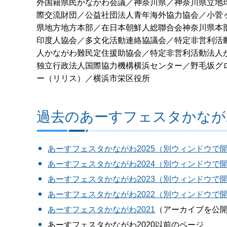
外国籍県民かながわ会議／神奈川県／神奈川県立地
際交流財団／公益社団法人青年海外協力協会／小菅
県地方地方本部／在日本朝鮮人総聯合会神奈川県本部／THE
印度人協会／多文化活動連絡協議会／特定非営利活
人かながわ難民定住援助協会／特定非営利活動法人
独立行政法人国際協力機構横浜センター／野毛坂グ
ー（リリス）／横浜市栄区役所
過去のあーすフェスタかなが
あーすフェスタかながわ2025（別ウィンドウで
あーすフェスタかながわ2024（別ウィンドウで
あーすフェスタかながわ2023（別ウィンドウで
あーすフェスタかながわ2022（別ウィンドウで
あーすフェスタかながわ2021
（アーカイブを公
あーすフェスタかながわ2020以前のページ