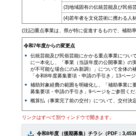
(3)地域固有の伝統芸能及び民俗
(4)若年者を文化芸術に携わる
(注記)重点事業は、県が特に促進するもので、補助
令和7年度からの変更点
伝統芸能及び民俗芸能にかかる重点事業について
に一本化し、「事業（当該年度の公開事業）の
が不可能な場合にのみ新調）」について全体の補
「令和8年度募集要項・申請の手引き」13ペー
補助対象経費の範囲を明確化し、「補助事業に
募集要項・申請の手引き」9ページをご参照くだ
概算払（事業完了前の交付）について、交付決定
リンクはすべて別ウィンドウで開きます。
令和8年度（後期募集）チラシ（PDF：3,4