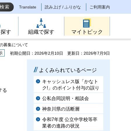
Translate
読み上げ / ふりがな
ご利用案内
ら探す
組織で探す
マイトピック
金の募集について
示
初期公開日：2026年2月10日
更新日：2026年7月9日
よくみられているページ
キャッシュレス版「かなト
ク!」のポイント付与の誤り
する
公私合同説明・相談会
神奈川県の活断層
令和7年度 公立中学校等卒
業者の進路の状況