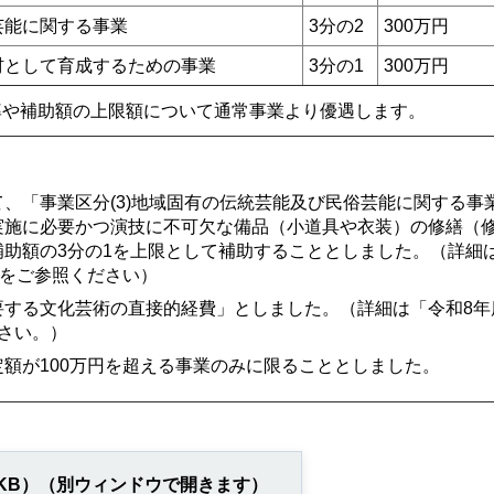
芸能に関する事業
3分の2
300万円
人材として育成するための事業
3分の1
300万円
率や補助額の上限額について通常事業より優遇します。
、「事業区分(3)地域固有の伝統芸能及び民俗芸能に関する事
実施に必要かつ演技に不可欠な備品（小道具や衣装）の修繕（
助額の3分の1を上限として補助することとしました。（詳細
ジをご参照ください）
要する文化芸術の直接的経費」としました。（詳細は「令和8年
さい。）
額が100万円を超える事業のみに限ることとしました。
53KB）（別ウィンドウで開きます）