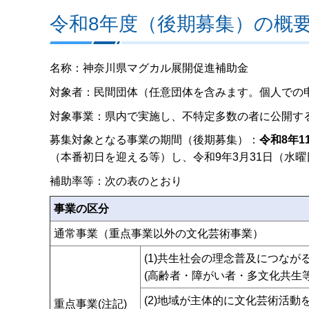
令和8年度（後期募集）の概
名称：神奈川県マグカル展開促進補助金
対象者：民間団体（任意団体を含みます。個人での
対象事業：県内で実施し、不特定多数の者に公開す
募集対象となる事業の期間（後期募集）：
令和8年1
（本番初日を迎える等）し、令和9年3月31日（水
補助率等：次の表のとおり
事業の区分
通常事業（重点事業以外の文化芸術事業）
(1)共生社会の理念普及につなが
(高齢者・障がい者・多文化共生
(2)地域が主体的に文化芸術活
重点事業(注記)