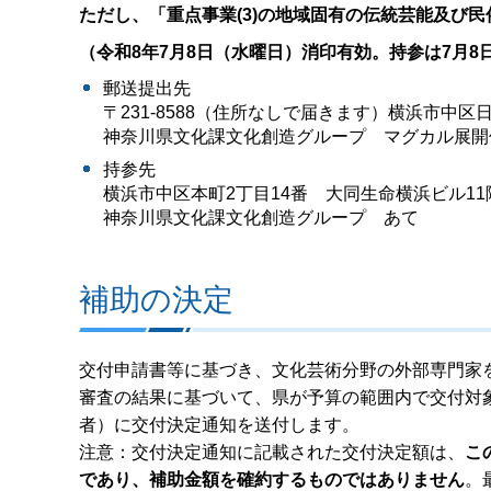
ただし、「重点事業(3)の地域固有の伝統芸能及び
（令和8年7月8日（水曜日）消印有効。持参は7月8
郵送提出先
〒231-8588（住所なしで届きます）横浜市中区
神奈川県文化課文化創造グループ マグカル展開
持参先
横浜市中区本町2丁目14番 大同生命横浜ビル11
神奈川県文化課文化創造グループ あて
補助の決定
交付申請書等に基づき、文化芸術分野の外部専門家
審査の結果に基づいて、県が予算の範囲内で交付対
者）に交付決定通知を送付します。
注意：交付決定通知に記載された交付決定額は、
こ
であり、補助金額を確約するものではありません
。