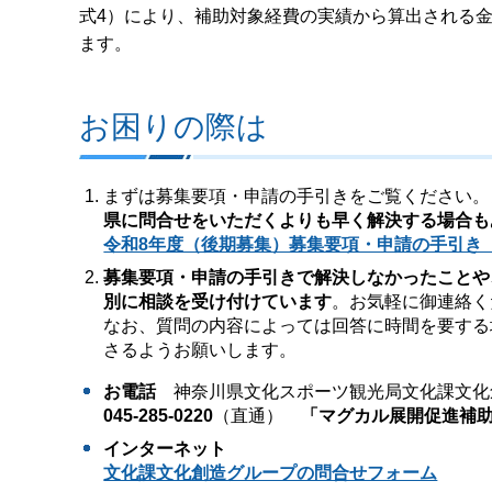
式4）により、補助対象経費の実績から算出される
ます。
お困りの際は
まずは募集要項・申請の手引きをご覧ください。
県に問合せをいただくよりも早く解決する場合も
令和8年度（後期募集）募集要項・申請の手引き（PD
募集要項・申請の手引きで解決しなかったことや
別に相談を受け付けています
。お気軽に御連絡く
なお、質問の内容によっては回答に時間を要する
さるようお願いします。
お電話
神奈川県文化スポーツ観光局文化課文化
045-285-0220
（直通）
「マグカル展開促進補助
インターネット
文化課文化創造グループの問合せフォーム