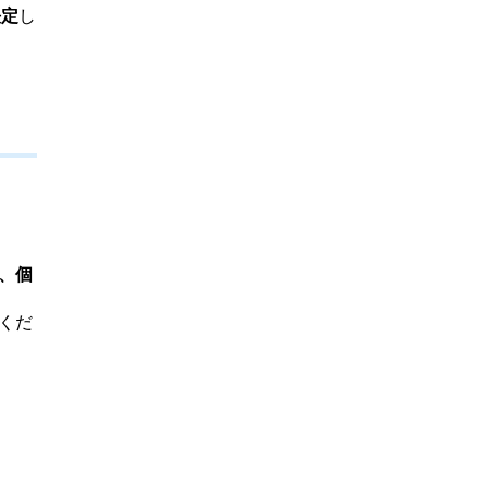
決定
し
、個
くだ