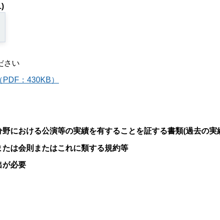
)
ださい
PDF：430KB）
分野における公演等の実績を有することを証する書類(過去の実績
または会則またはこれに類する規約等
出が必要