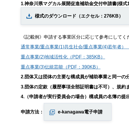
1.神奈川県マグカル展開促進補助金交付申請書(様式1
様式のダウンロード（エクセル：276KB）
《記載例》申請する事業区分に応じて参考にしてく
通常事業/重点事業(1)共生社会/重点事業(4)若年者）（
重点事業(2)地域活性化（PDF：385KB）
重点事業(3)伝統芸能（PDF：390KB）
2.団体又は団体の主要な構成員が補助事業と同一の
3.団体の定款（履歴事項全部証明書は不可）、規約
4.（申請者が実行委員会の場合）構成員の名簿の提
申請方法：
e-kanagawa電子申請