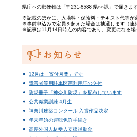
県庁への郵便物は「〒231-8588 県○○課」で届
※記載のほかに、入場料・保険料・テキスト代等が
※事前申込みで定員を超えた場合は抽選します（連
※記事は11月14日時点の内容であり、変更になる
12月は「寄付月間」です
障害者等用駐車区画利用証の交付
防災冊子「神奈川防災」を配布しています
公共職業訓練 4月生
神奈川建築コンクール 入賞作品決定
年末年始の運転免許手続き
高度外国人材受入支援補助金