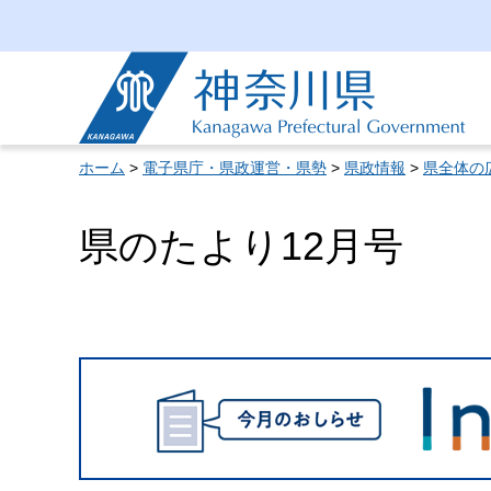
神奈川県
ホーム
>
電子県庁・県政運営・県勢
>
県政情報
>
県全体の
県のたより12月号