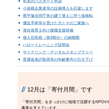
年末のパスポート申請
小規模企業者等の設備導入を応援します
県平塚合同庁舎の建て替えに伴う仮移転
優生手術等を受けた方とそのご家族へ
潜在保育士向け復職支援研修
個人住民税（第4期分）の納期限
ハロートレーニング説明会
サイクリング・デジタルスタンプラリー
普通仮免許取得等の年齢要件の引き下げ
12月は「寄付月間」です
「寄付月間」をきっかけに地域で活躍するNPO
事業を支えています。