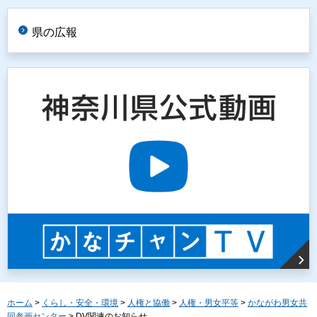
県の広報
ホーム
>
くらし・安全・環境
>
人権と協働
>
人権・男女平等
>
かながわ男女共
同参画センター
> DV関連のお知らせ