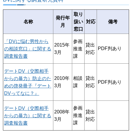
取り
発行年
名称
扱い
対応
備考
月
窓口
「DVに悩む男性から
参画
貸出
2015年
PDF判あり
の相談窓口」に関する
推進
対応
3月
調査報告書
課
デートDV（交際相手
2010年
相談
貸出
からの暴力）防止のた
PDF判あり
3月
課
対応
めの啓発冊子『デート
DVってなに？』
参画
デートDV（交際相手
2008年
貸出
推進
からの暴力）に関する
3月
対応
課
調査報告書