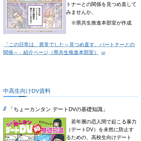
トナーとの関係を見つめ直して
みませんか。
※県共生推進本部室が作成
「この日常は、異常でした～見つめ直す、パートナーとの
関係～」紹介ページ（県共生推進本部室）
中高生向けDV資料
「ちょーカンタン デートDVの基礎知識」
若年層の恋人間で起こる暴力
（デートDV）を未然に防止す
るための、高校生向けデート