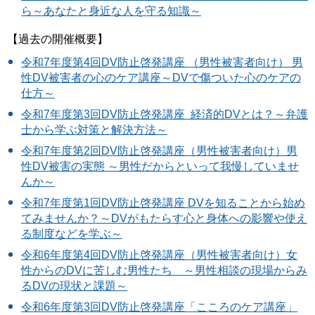
ら～あなたと身近な人を守る知識～
【過去の開催概要】
令和7年度第4回DV防止啓発講座 （男性被害者向け） 男
性DV被害者の心のケア講座～DVで傷ついた心のケアの
仕方～
令和7年度第3回DV防止啓発講座 経済的DVとは？～弁護
士から学ぶ対策と解決方法～
令和7年度第2回DV防止啓発講座（男性被害者向け）男
性DV被害の実態 ～男性だからといって我慢していませ
んか～
令和7年度第1回DV防止啓発講座 DVを知ることから始め
てみませんか？～DVがもたらす心と身体への影響や使え
る制度などを学ぶ～
令和6年度第4回DV防止啓発講座（男性被害者向け）女
性からのDVに苦しむ男性たち ～男性相談の現場からみ
るDVの現状と課題～
令和6年度第3回DV防止啓発講座「こころのケア講座」