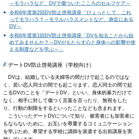
～モラハラなど、DVで傷ついたこころのセルフケア～
令和6年度第2回DV防止啓発講座「ひょっとして、これ
ってモラハラ？～モラルハラスメントなど、身近にある
DV～
令和6年度第1回DV防止啓発講座「DVを知ることから始
めてみませんか？～DVがもたらす心と身体への影響や使
える制度などを学ぶ～」
デートDV防止啓発講座（学校向け）
DVは、結婚している夫婦等の間だけで起こるのではな
く、若い恋人同士の間でも起こります。恋人同士の間で起
こるDVのことを「デートDV」といい、身体的暴力だけで
なく、相手に対して傷つく言葉を言ったり、無視をした
り、行動の制限をするといったことなども含まれます。
こういったデートDVについて知り、被害者にも加害者に
もならないために、お互いを尊重するコミュニケーション
を学ぶため、希望する学校に講師を派遣する出前講座を実