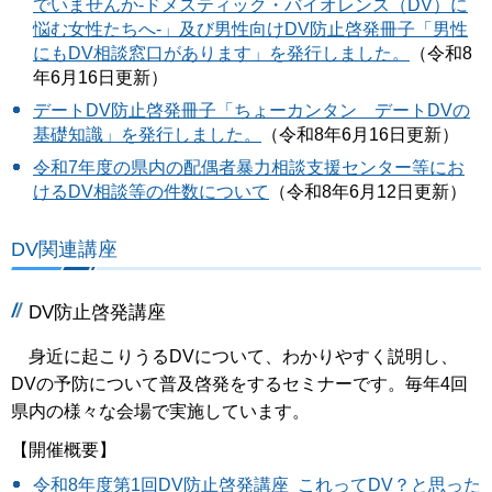
でいませんか-ドメスティック・バイオレンス（DV）に
悩む女性たちへ-」及び男性向けDV防止啓発冊子「男性
にもDV相談窓口があります」を発行しました。
（令和8
年6月16日更新）
デートDV防止啓発冊子「ちょーカンタン デートDVの
基礎知識」を発行しました。
（令和8年6月16日更新）
令和7年度の県内の配偶者暴力相談支援センター等にお
けるDV相談等の件数について
（令和8年6月12日更新）
DV関連講座
DV防止啓発講座
身近に起こりうるDVについて、わかりやすく説明し、
DVの予防について普及啓発をするセミナーです。毎年4回
県内の様々な会場で実施しています。
【開催概要】
令和8年度第1回DV防止啓発講座 これってDV？と思った