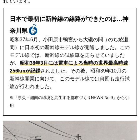
れています。
日本で最初に新幹線の線路ができたのは…神
奈川県
昭和37年6月、小田原市鴨宮から大磯の間（のち綾瀬
間）に日本初の新幹線モデル線が開通しました。この
モデル線では、新幹線の試験車を走らせていました
が、
昭和38年3月には電車による当時の世界最高時速
256kmが記録
されました。その後、昭和39年10月の
新幹線開業に向けて、このモデル線では何回も走行試
験が行われました。
※「県央・湘南の環境と共生する都市づくりNEWS No.9」から引
用