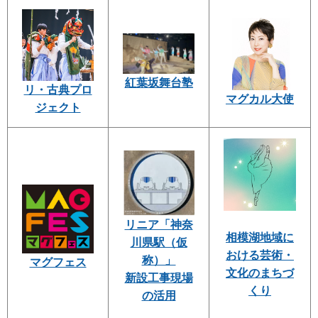
紅葉坂舞台塾
リ・古典プロ
マグカル大使
ジェクト
リニア「神奈
相模湖地域に
川県駅（仮
おける芸術・
称）」
マグフェス
文化のまちづ
新設工事現場
くり
の活用