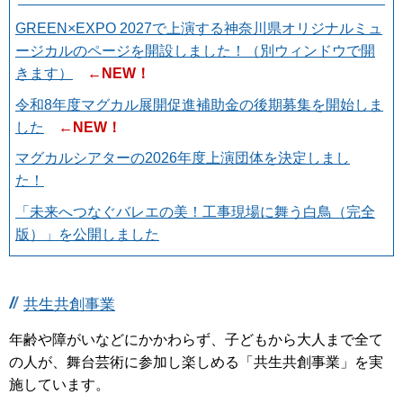
GREEN×EXPO 2027で上演する神奈川県オリジナルミュ
ージカルのページを開設しました！（別ウィンドウで開
きます）
←NEW！
令和8年度マグカル展開促進補助金の後期募集を開始しま
した
←NEW！
マグカルシアターの2026年度上演団体を決定しまし
た！
「未来へつなぐバレエの美！工事現場に舞う白鳥（完全
版）」を公開しました
共生共創事業
年齢や障がいなどにかかわらず、子どもから大人まで全て
の人が、舞台芸術に参加し楽しめる「共生共創事業」を実
施しています。