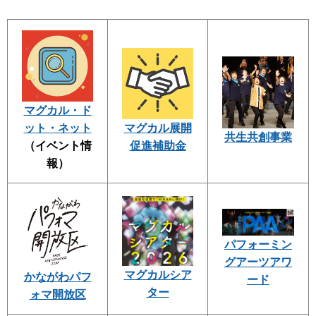
マグカル・ド
ット・ネット
マグカル展開
共生共創事業
（イベント情
促進補助金
報）
パフォーミン
グアーツアワ
マグカルシア
かながわパフ
ード
ター
ォマ開放区