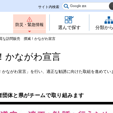
サイト内検索
防災・緊急情報
選んで探す
分類か
悪質な訪問販売 撲滅！かながわ宣言
！かながわ宣言
！かながわ宣言」を行い、適正な勧誘に向けた取組を進めてい
者団体と県がチームで取り組みます