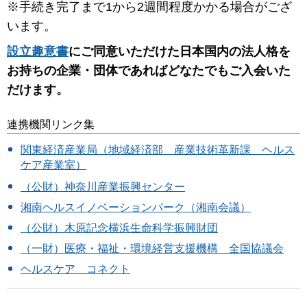
※手続き完了まで1から2週間程度かかる場合がござ
います。
設立趣意書
にご同意いただけた日本国内の法人格を
お持ちの企業・団体であればどなたでもご入会いた
だけます。
連携機関リンク集
関東経済産業局（地域経済部 産業技術革新課 ヘルス
ケア産業室）
（公財）神奈川産業振興センター
湘南ヘルスイノベーションパーク（湘南会議）
（公財）木原記念横浜生命科学振興財団
（一財）医療・福祉・環境経営支援機構 全国協議会
ヘルスケア コネクト