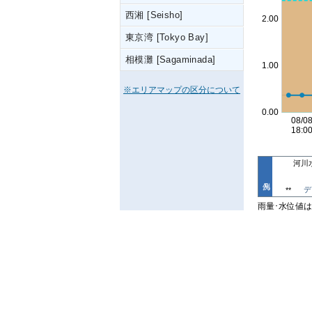
西湘 [Seisho]
東京湾 [Tokyo Bay]
相模灘 [Sagaminada]
※エリアマップの区分について
河川
デ
**
雨量･水位値