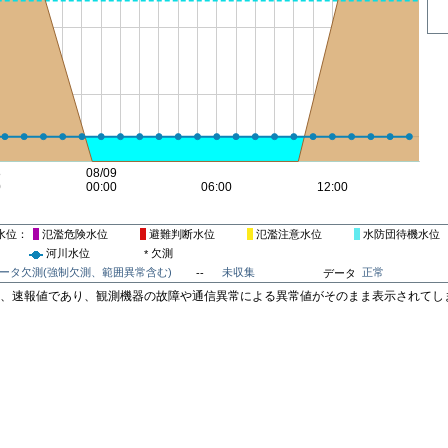
水位
氾濫危険水位
避難判断水位
氾濫注意水位
水防団待機水位
河川水位
欠測
*
ータ欠測(強制欠測、範囲異常含む)
未収集
正常
--
データ
は、速報値であり、観測機器の故障や通信異常による異常値がそのまま表示されてし