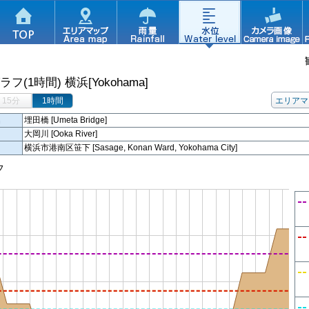
ラフ(1時間)
横浜[Yokohama]
15分
1時間
エリアマ
名
埋田橋 [Umeta Bridge]
大岡川 [Ooka River]
横浜市港南区笹下 [Sasage, Konan Ward, Yokohama City]
フ