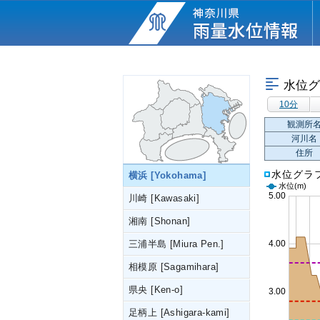
水位グ
10分
観測所
河川名
住所
水位グラ
横浜 [Yokohama]
水位
(m)
川崎 [Kawasaki]
湘南 [Shonan]
三浦半島 [Miura Pen.]
相模原 [Sagamihara]
県央 [Ken-o]
足柄上 [Ashigara-kami]