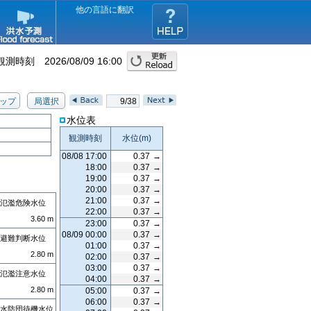
他の言語に翻訳
観測時刻
2026/08/09 16:00
ップ
局選択
9/38
水位表
観測時刻
水位
(m)
08/08 17:00
0.37
→
18:00
0.37
→
19:00
0.37
→
20:00
0.37
→
21:00
0.37
→
氾濫危険水位
22:00
0.37
→
3.60
m
23:00
0.37
→
08/09 00:00
0.37
→
避難判断水位
01:00
0.37
→
2.80
m
02:00
0.37
→
03:00
0.37
→
氾濫注意水位
04:00
0.37
→
2.80
m
05:00
0.37
→
06:00
0.37
→
水防団待機水位