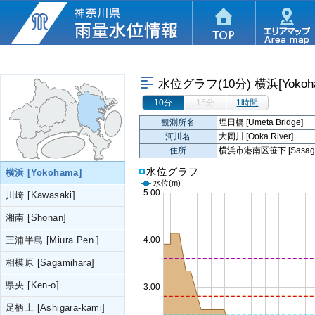
水位グラフ(10分)
横浜[Yokoh
10分
15分
1時間
観測所名
埋田橋 [Umeta Bridge]
河川名
大岡川 [Ooka River]
住所
横浜市港南区笹下 [Sasage, K
水位グラフ
横浜 [Yokohama]
水位
(m)
川崎 [Kawasaki]
湘南 [Shonan]
三浦半島 [Miura Pen.]
相模原 [Sagamihara]
県央 [Ken-o]
足柄上 [Ashigara-kami]