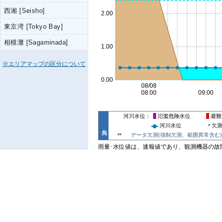
西湘 [Seisho]
東京湾 [Tokyo Bay]
相模灘 [Sagaminada]
※エリアマップの区分について
河川水位
氾濫危険水位
避難
河川水位
欠
*
データ欠測(強制欠測、範囲異常含む)
**
雨量･水位値は、速報値であり、観測機器の故