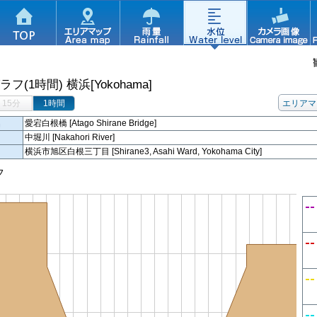
ラフ(1時間)
横浜[Yokohama]
15分
1時間
エリアマ
名
愛宕白根橋 [Atago Shirane Bridge]
中堀川 [Nakahori River]
横浜市旭区白根三丁目 [Shirane3, Asahi Ward, Yokohama City]
フ