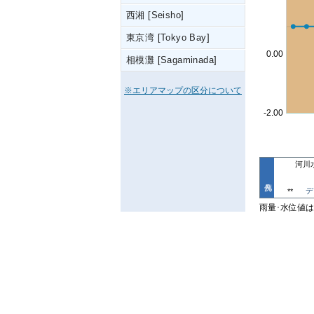
西湘 [Seisho]
東京湾 [Tokyo Bay]
相模灘 [Sagaminada]
※エリアマップの区分について
河川
デ
**
雨量･水位値