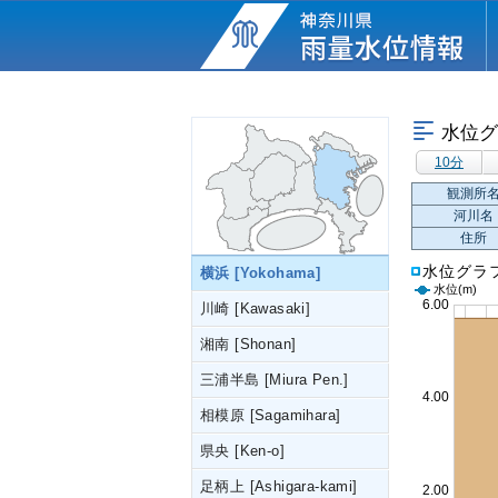
水位グ
10分
観測所
河川名
住所
水位グラ
横浜 [Yokohama]
水位
(m)
川崎 [Kawasaki]
湘南 [Shonan]
三浦半島 [Miura Pen.]
相模原 [Sagamihara]
県央 [Ken-o]
足柄上 [Ashigara-kami]