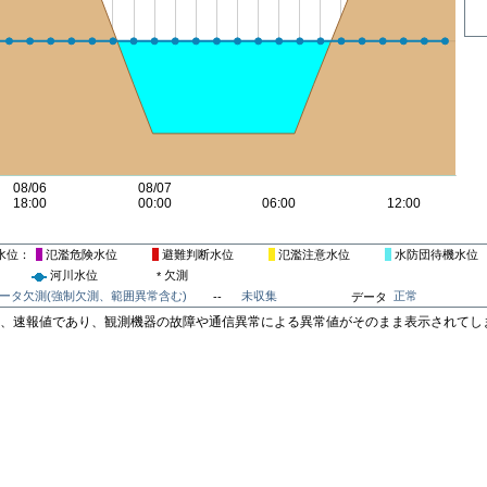
水位
氾濫危険水位
避難判断水位
氾濫注意水位
水防団待機水位
河川水位
欠測
*
ータ欠測(強制欠測、範囲異常含む)
未収集
正常
--
データ
は、速報値であり、観測機器の故障や通信異常による異常値がそのまま表示されてし