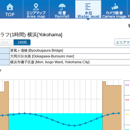
ラフ(1時間)
横浜[Yokohama]
15分
1時間
エリアマ
名
屏風ヶ浦橋 [Byoubugaura Bridge]
大岡川分水路 [Ookagawa-Bunsuiro river]
横浜市磯子区森 [Mori, Isogo Ward, Yokohama City]
フ