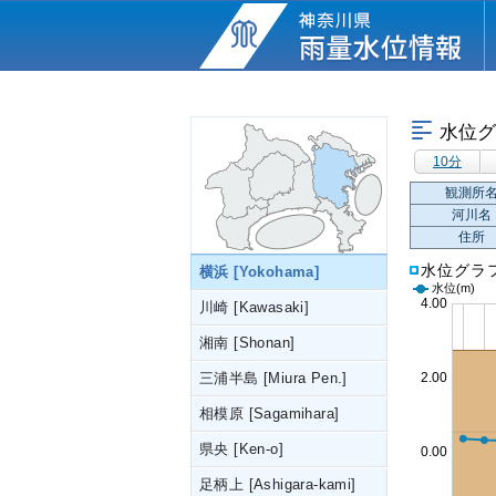
水位グ
10分
観測所
河川名
住所
水位グラ
横浜 [Yokohama]
水位
(m)
川崎 [Kawasaki]
湘南 [Shonan]
三浦半島 [Miura Pen.]
相模原 [Sagamihara]
県央 [Ken-o]
足柄上 [Ashigara-kami]