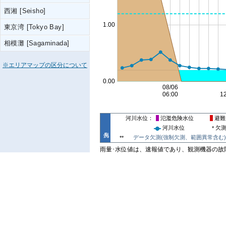
西湘 [Seisho]
東京湾 [Tokyo Bay]
相模灘 [Sagaminada]
※エリアマップの区分について
河川水位
氾濫危険水位
避難
河川水位
欠
*
データ欠測(強制欠測、範囲異常含む)
**
雨量･水位値は、速報値であり、観測機器の故