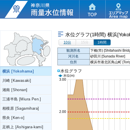
水位グラフ(1時間)
横浜[Yoko
10分
15分
1時間
観測所名
下橋(市) [Shitahashi Brid
河川名
砂田川 [Sunada River]
住所
横浜市港北区鳥山町 [Toriyama
水位グラフ
横浜 [Yokohama]
水位
(m)
川崎 [Kawasaki]
湘南 [Shonan]
三浦半島 [Miura Pen.]
相模原 [Sagamihara]
県央 [Ken-o]
足柄上 [Ashigara-kami]