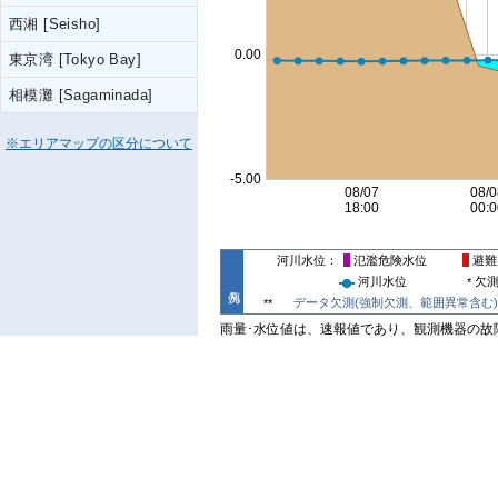
西湘 [Seisho]
東京湾 [Tokyo Bay]
相模灘 [Sagaminada]
※エリアマップの区分について
河川水位
氾濫危険水位
避難
河川水位
欠
*
データ欠測(強制欠測、範囲異常含む)
**
雨量･水位値は、速報値であり、観測機器の故