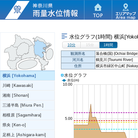
水位グラフ(1時間)
横浜[Yoko
10分
15分
1時間
観測所名
落合橋(国) [Ochiai Bridge
河川名
鶴見川 [Tsurumi River]
住所
横浜市緑区中山町 [Nakayama-c
水位グラフ
横浜 [Yokohama]
水位
(m)
川崎 [Kawasaki]
湘南 [Shonan]
三浦半島 [Miura Pen.]
相模原 [Sagamihara]
県央 [Ken-o]
足柄上 [Ashigara-kami]