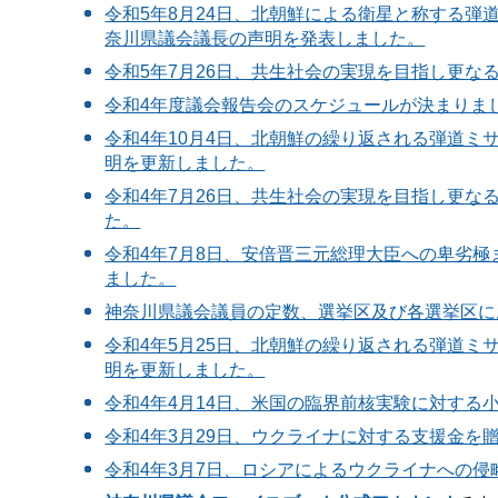
令和5年8月24日、北朝鮮による衛星と称する
奈川県議会議長の声明を発表しました。
令和5年7月26日、共生社会の実現を目指し更
令和4年度議会報告会のスケジュールが決まりま
令和4年10月4日、北朝鮮の繰り返される弾道
明を更新しました。
令和4年7月26日、共生社会の実現を目指し更
た。
令和4年7月8日、
安倍晋三元総理大臣への卑劣極
ました。
神奈川県議会議員の定数、選挙区及び各選挙区に
令和4年5月25日、北朝鮮の繰り返される弾道
明を更新しました。
令和4年4月14日、米国の臨界前核実験に対す
令和4年3月29日、ウクライナに対する支援金を
令和4年3月7日、ロシアによるウクライナへの