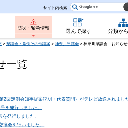
サイト内検索
防災・緊急情報
選んで探す
分類か
交
>
県議会・条例その他議案
>
神奈川県議会
> 神奈川県議会 お知らせ
せ一覧
8年第2回定例会知事提案説明・代表質問）がテレビ放送されまし
新号を発行しました。
号を発行しました。
見交換会を行いました。