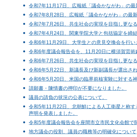
令和7年11月17日、広報紙「議会かながわ」の
令和7年8月28日、広報紙「議会かながわ」の最
令和7年7月26日、共生社会の実現を目指し更
令和7年4月24日、関東学院大学と包括協定を締
令和6年11月29日、大学生との意見交換会を行
令和6年度議会報告会を、11月20日に横須賀芸
令和6年7月26日、共生社会の実現を目指し更
令和6年5月22日、新議長及び新副議長が選出さ
令和6年5月20日、米国の臨界前核実験に対する
請願書・陳情書の押印が不要になりました。
議員の請負の状況の公表について。
令和5年11月22日、北朝鮮による人工衛星と称
声明を発表しました。
令和5年度議会報告会を座間市立市民文化会館で
地方議会の役割、議員の職務等の明確化について