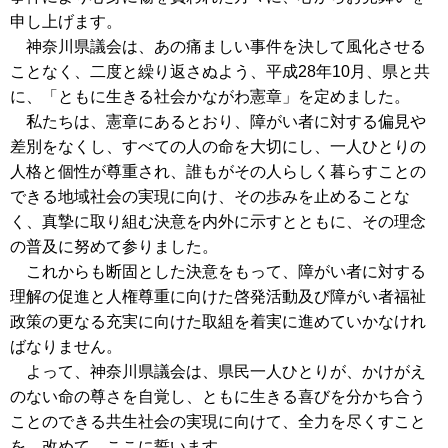
申し上げます。
神奈川県議会は、あの痛ましい事件を決して風化させる
ことなく、二度と繰り返さぬよう、平成28年10月、県と共
に、「ともに生きる社会かながわ憲章」を定めました。
私たちは、憲章にあるとおり、障がい者に対する偏見や
差別をなくし、すべての人の命を大切にし、一人ひとりの
人格と個性が尊重され、誰もがその人らしく暮らすことの
できる地域社会の実現に向け、その歩みを止めることな
く、真摯に取り組む決意を内外に示すとともに、その理念
の普及に努めて参りました。
これからも断固とした決意をもって、障がい者に対する
理解の促進と人権尊重に向けた啓発活動及び障がい者福祉
政策の更なる充実に向けた取組を着実に進めていかなけれ
ばなりません。
よって、神奈川県議会は、県民一人ひとりが、かけがえ
のない命の尊さを自覚し、ともに生きる喜びを分かち合う
ことのできる共生社会の実現に向けて、全力を尽くすこと
を、改めて、ここに誓います。