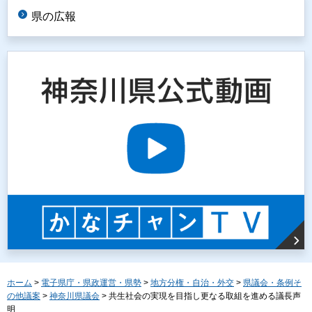
県の広報
ホーム
>
電子県庁・県政運営・県勢
>
地方分権・自治・外交
>
県議会・条例そ
の他議案
>
神奈川県議会
> 共生社会の実現を目指し更なる取組を進める議長声
明