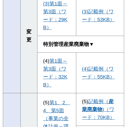
(3)第1面～
第3面（ワ
(3)記載例（ワ
ード：29K
ード：53KB）
B）
変
更
特別管理産業廃棄物▼
(4)
第1面～
第3面（ワ
(4)記載例（ワ
ード：32K
ード：55KB）
B）
(5)
記載例（
産
(5)
第1、2、
業廃棄物
)（ワ
4、第5面
ード：70KB）
（事業の全
体計画～環