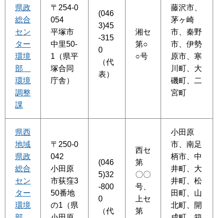
県政
〒254-0
藤沢市、
(046
総合
054
茅ヶ崎
3)45
セン
平塚市
湘セ
市、秦野
-315
ター
中里50-
第○
市、伊勢
0
環境
1（県平
○号
原市、寒
（代
部
塚合同
川町、大
表）
環境
庁舎）
磯町、二
調整
宮町
課
県西
小田原
地域
〒250-0
市、南足
西セ
県政
042
柄市、中
(046
第
総合
小田原
井町、大
5)32
〇〇
セン
市荻窪3
井町、松
-800
号、
ター
50番地
田町、山
0
上セ
環境
の1（県
北町、開
（代
第
部
小田原
成町、箱