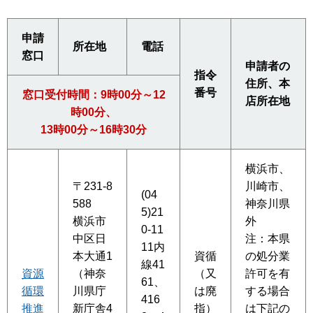
申請
所在地
電話
窓口
申請者の
指令
住所、本
番号
窓口受付時間：9時00分～12
店所在地
時00分、
13時00分～16時30分
横浜市、
〒231-8
川崎市、
(04
588
神奈川県
5)21
横浜市
外
0-11
中区日
注：本県
11内
本大通1
資循
の処分業
線41
資源
（神奈
（又
許可を有
61、
循環
川県庁
は廃
する場合
416
推進
新庁舎4
指）
は下記の