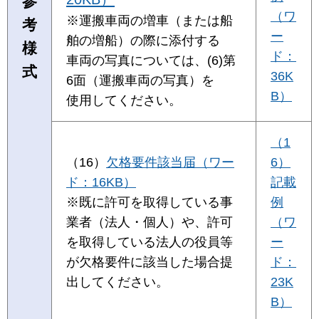
参
（ワ
※運搬車両の増車（または船
考
ー
舶の増船）の際に添付する
様
ド：
車両の写真については、(6)第
式
36K
6面（運搬車両の写真）を
B）
使用してください。
（1
（16）
欠格要件該当届（ワー
6）
ド：16KB）
記載
※既に許可を取得している事
例
業者（法人・個人）や、許可
（ワ
を取得している法人の役員等
ー
が欠格要件に該当した場合提
ド：
出してください。
23K
B）