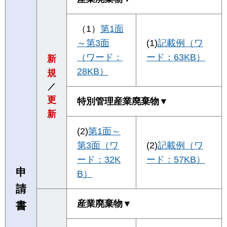
（1）
第1面
～第3面
(1)
記載例（ワ
（ワード：
ード：63KB）
新
28KB）
規
／
更
特別管理産業廃棄物▼
新
(2)
第1面～
第3面（ワ
(2)
記載例（ワ
ード：32K
ード：57KB）
申
B）
請
産業廃棄物▼
書