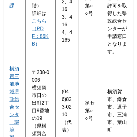
2、4
課
階）
第○
許可を取
16
詳細は
○号
得した県
3、4
こちら
政総合セ
16
（PD
ンターが
4、4
F：86K
申請窓口
165
B）
となりま
す。
横須
〒238-0
賀三
006
浦地
横須賀
域県
(04
横須賀
市日の
政総
6)82
市、鎌倉
出町2丁
須セ
合セ
3-02
市、逗子
目9番地
第○
ンタ
10
市、三浦
の19
○号
ー環
（代
市、葉山
（県横
境
表）
町
須賀合