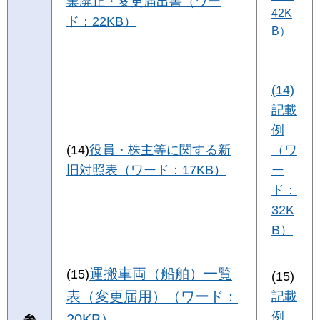
業廃止・変更届出書（ワー
42K
ド：22KB）
B）
(14)
記載
例
(14)
役員・株主等に関する新
（ワ
旧対照表
（ワード：17KB）
ー
ド：
32K
B）
運搬車両（船舶）一覧
(15)
(15)
表（変更届用）（ワード：
記載
例
20KB）