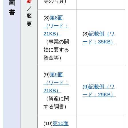
新
等の写真）
画
／
書
変
(8)
第8面
更
（ワード：
21KB）
(8)
記載例（ワ
（事業の開
ード：35KB）
始に要する
資金等）
(9)
第9面
（ワード：
(9)記載例（ワ
21KB）
ード：29KB）
（資産に関
する調書）
(10)
第10面