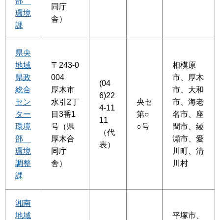
部
同庁
環境
舎）
課
県央
地域
〒243-0
相模原
県政
004
市、厚木
(04
総合
厚木市
市、大和
6)22
セン
水引2丁
央セ
市、海老
4-11
ター
目3番1
第○
名市、座
11
環境
号（県
○号
間市、綾
（代
部
厚木合
瀬市、愛
表）
環境
同庁
川町、清
調整
舎）
川村
課
湘南
地域
平塚市、