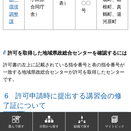
表）
〇〇
環境
合同庁
根町、真
号
調整
舎）
鶴町、湯
課
河原町
許可を取得した地域県政総合センターを確認するには
許可書の左上に記載されている指令番号と表の指令番号が
一致する地域県政総合センターが許可を取得したセンター
です。
6 許可申請時に提出する講習会の修
了証について
産業廃棄物処理業の許可申請時には、（公財）日本産業廃
選んで探す
分類から探す
組織で探す
マイトピック
棄物処理振興センターが実施する講習会の修了証（写し）