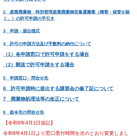
2 産業廃棄物・特別管理産業廃棄物収集運搬業（積替・保管を除
く。）の許可申請の手引き
3 申請・届出様式
4 許可の申請方法及び手数料の納付について
（1）各申請窓口で許可申請をする
場合
（2）郵送で許可申請をする場合
5 申請窓口・問合せ先
6 許可申請時に提出する講習会の修了証について
7 廃棄物処理法等の改正について
8 政令市の問合せ先
【令和8年4月1日追記】
令和8年4月1日より窓口受付時間を次のとおり変更しまし