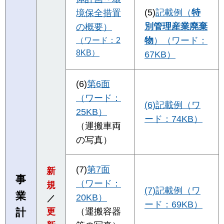
(5)
記載例（
特
境保全措置
別管理産業廃棄
の概要）
物
）（ワード：
（ワード：2
8KB）
67KB）
(6)
第6面
（ワード：
(6)記載例（ワ
25KB）
ード：74KB）
（運搬車両
の写真）
(7)
第7面
新
事
（ワード：
規
(7)記載例（ワ
業
20KB）
／
ード：69KB）
計
更
（運搬容器