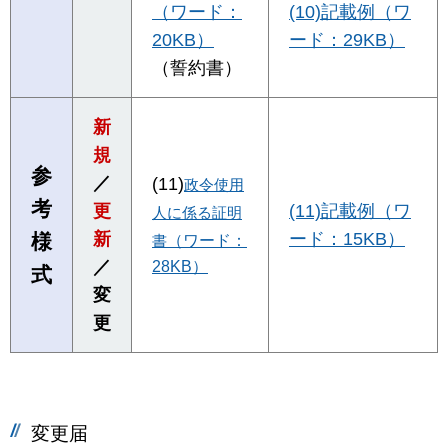
（ワード：
(10)記載例（ワ
20KB）
ード：29KB）
（誓約書）
新
規
参
／
(11)
政令使用
考
更
(11)記載例（ワ
人に係る証明
新
ード：15KB）
様
書
（ワード：
／
28KB）
式
変
更
変更届