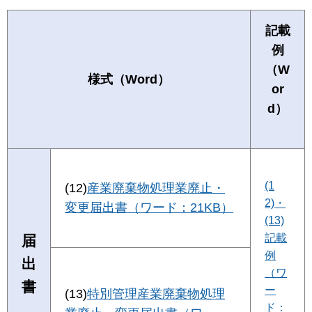
記載
例
（W
様式（Word）
or
d）
(1
(12)
産業廃棄物処理業廃止・
2)・
変更届出書（ワード：21KB）
(13)
記載
届
例
出
（ワ
書
ー
(13)
特別管理産業廃棄物処理
ド：