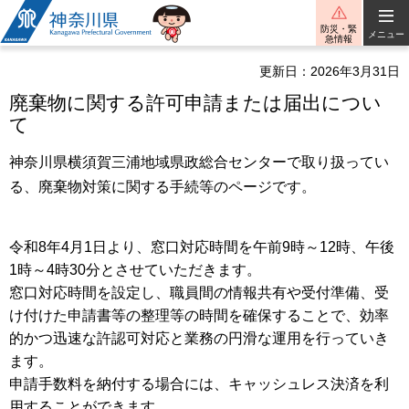
神奈川県
防災・緊
メニュー
急情報
更新日：2026年3月31日
廃棄物に関する許可申請または届出につい
て
神奈川県横須賀三浦地域県政総合センターで取り扱ってい
る、廃棄物対策に関する手続等のページです。
令和8年4月1日より、窓口対応時間を午前9時～12時、午後
1時～4時30分とさせていただきます。
窓口対応時間を設定し、職員間の情報共有や受付準備、受
け付けた申請書等の整理等の時間を確保することで、効率
的かつ迅速な許認可対応と業務の円滑な運用を行っていき
ます。
申請手数料を納付する場合には、キャッシュレス決済を利
用することができます。