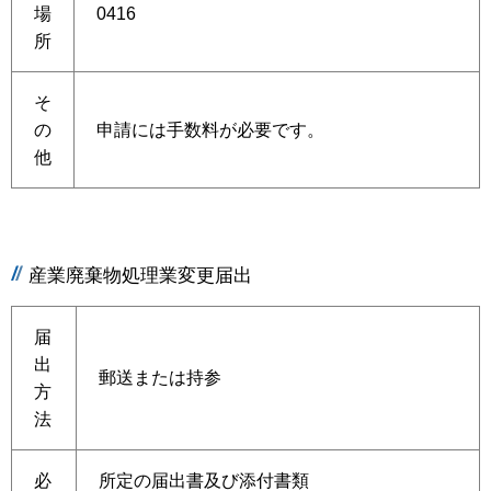
場
0416
所
そ
の
申請には手数料が必要です。
他
産業廃棄物処理業変更届出
届
出
郵送または持参
方
法
必
所定の届出書及び添付書類