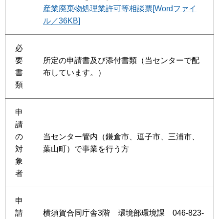
産業廃棄物処理業許可等相談票[Wordファイ
ル／36KB]
必
要
所定の申請書及び添付書類（当センターで配
書
布しています。）
類
申
請
の
当センター管内（鎌倉市、逗子市、三浦市、
対
葉山町）で事業を行う方
象
者
申
請
横須賀合同庁舎3階 環境部環境課 046-823-