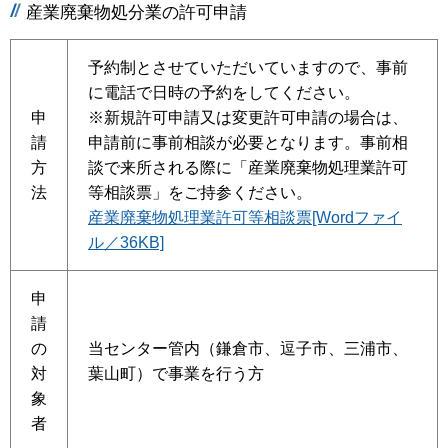
産業廃棄物処分業の許可申請
予約制とさせていただいていますので、事前
に電話で日時の予約をしてください。
申
※新規許可申請又は変更許可申請の場合は、
請
申請前に事前相談が必要となります。事前相
方
談で来所される際に「産業廃棄物処理業許可
法
等相談票」をご持参ください。
産業廃棄物処理業許可等相談票[Wordファイ
ル／36KB]
申
請
の
当センター管内（鎌倉市、逗子市、三浦市、
対
葉山町）で事業を行う方
象
者