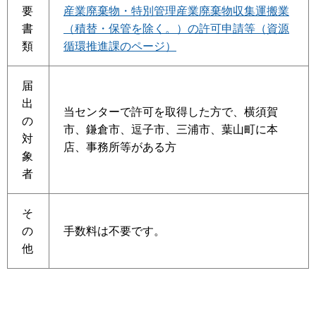
要
産業廃棄物・特別管理産業廃棄物収集運搬業
書
（積替・保管を除く。）の許可申請等（資源
類
循環推進課のページ）
届
出
当センターで許可を取得した方で、横須賀
の
市、鎌倉市、逗子市、三浦市、葉山町に本
対
店、事務所等がある方
象
者
そ
の
手数料は不要です。
他