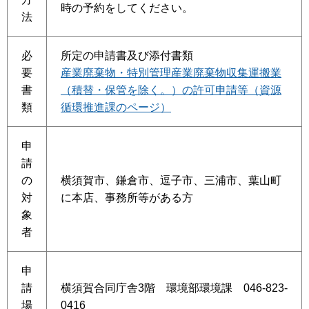
時の予約をしてください。
法
必
所定の申請書及び添付書類
要
産業廃棄物・特別管理産業廃棄物収集運搬業
書
（積替・保管を除く。）の許可申請等（資源
類
循環推進課のページ）
申
請
の
横須賀市、鎌倉市、逗子市、三浦市、葉山町
対
に本店、事務所等がある方
象
者
申
請
横須賀合同庁舎3階 環境部環境課 046-823-
場
0416