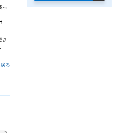
残っ
ポー
更さ
ま
へ戻る