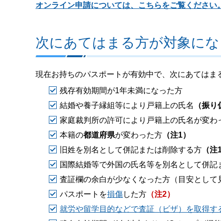
オンライン申請については、こちらをご覧ください
次にあてはまる方が対象にな
現在お持ちのパスポートが有効中で、次にあてはま
残存有効期間が1年未満になった方
結婚や養子縁組等により戸籍上の氏名
（振り
家庭裁判所の許可により戸籍上の氏名が変わ
本籍の
都道府県
が変わった方
（注1）
旧姓を別名として併記または削除する方
（注
国際結婚等で外国の氏名等を別名として併記
査証欄の余白が少なくなった方（目安として
パスポートを
損傷
した方
（注2）
就労や留学目的などで査証（ビザ）を取得す