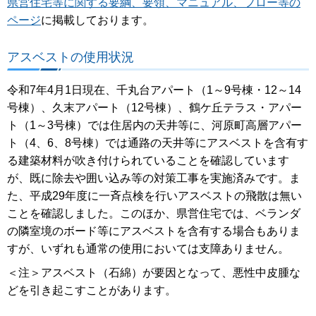
県営住宅等に関する要綱、要領、マニュアル、フロー等の
ページ
に掲載しております。
アスベストの使用状況
令和7年4月1日現在、千丸台アパート（1～9号棟・12～14
号棟）、久末アパート（12号棟）、鶴ケ丘テラス・アパー
ト（1～3号棟）では住居内の天井等に、河原町高層アパー
ト（4、6、8号棟）では通路の天井等にアスベストを含有す
る建築材料が吹き付けられていることを確認しています
が、既に除去や囲い込み等の対策工事を実施済みです。ま
た、平成29年度に一斉点検を行いアスベストの飛散は無い
ことを確認しました。このほか、県営住宅では、ベランダ
の隣室境のボード等にアスベストを含有する場合もありま
すが、いずれも通常の使用においては支障ありません。
＜注＞アスベスト（石綿）が要因となって、悪性中皮腫な
どを引き起こすことがあります。