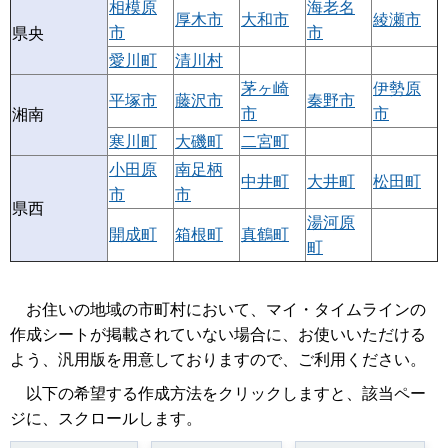
相模原
海老名
厚木市
大和市
綾瀬市
市
市
県央
愛川町
清川村
茅ヶ崎
伊勢原
平塚市
藤沢市
秦野市
市
市
湘南
寒川町
大磯町
二宮町
小田原
南足柄
中井町
大井町
松田町
市
市
県西
湯河原
開成町
箱根町
真鶴町
町
お住いの地域の市町村において、マイ・タイムラインの
作成シートが掲載されていない場合に、お使いいただける
よう、汎用版を用意しておりますので、ご利用ください。
以下の希望する作成方法をクリックしますと、該当ペー
ジに、スクロールします。