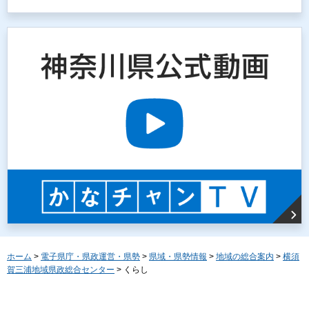
ホーム
>
電子県庁・県政運営・県勢
>
県域・県勢情報
>
地域の総合案内
>
横須
賀三浦地域県政総合センター
> くらし