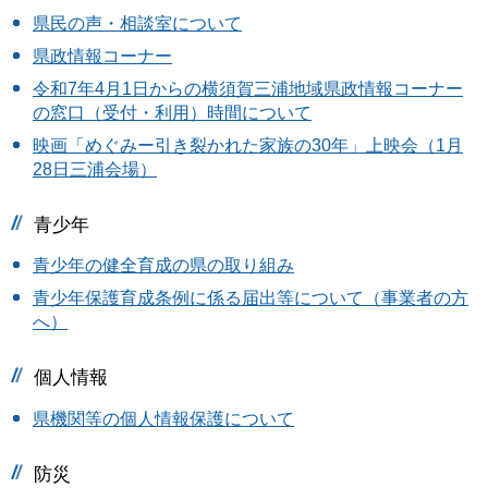
県民の声・相談室について
県政情報コーナー
令和7年4月1日からの横須賀三浦地域県政情報コーナー
の窓口（受付・利用）時間について
映画「めぐみー引き裂かれた家族の30年」上映会（1月
28日三浦会場）
青少年
青少年の健全育成の県の取り組み
青少年保護育成条例に係る届出等について（事業者の方
へ）
個人情報
県機関等の個人情報保護について
防災