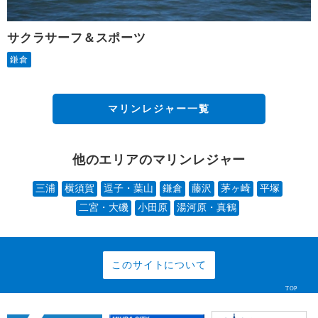
サクラサーフ＆スポーツ
鎌倉
マリンレジャー一覧
他のエリアのマリンレジャー
三浦
横須賀
逗子・葉山
鎌倉
藤沢
茅ヶ崎
平塚
二宮・大磯
小田原
湯河原・真鶴
このサイトについて
TOP