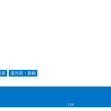
。
田原
湯河原・真鶴
TOP