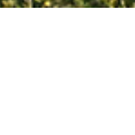
活动
新闻
＆
第52届茅崎南部海滩烟花大会
第