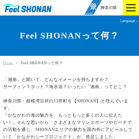
Language
Feel SHONANって何？
Home
>
Feel SHONANって何？
「湘南」と聞いて、どんなイメージを持ちますか？
サーフィン？ヨット？海水浴？いったい「湘南」ってどこ？
神奈川県・相模湾沿岸の13市町を【SHONAN】と呼んでいま
す。
『かながわの海の魅力を、もっともっと多くの人に伝えた
い！』そんな思いから、さまざまなマリンスポーツやビーチで
の活動を通じ、SHONANエリアの魅力を国内外にアピールして
いく「かながわシープロジェクト」が、発足しました。