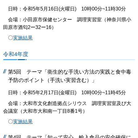
日時：令和5年5月16日(火曜日) 10時00分~11時30分
会場：小田原市保健センター 調理実習室（神奈川県小
田原市酒匂2ー32ー16）
〇
実施結果
令和4年度
第5回 テーマ「衛生的な手洗い方法の実践と食中毒
予防のポイント（手洗い実習含む）」
日時：令和5年2月17日(金曜日) 10時00分~11時45分
会場：大和市文化創造拠点シリウス 調理実習室及び大
会議室（大和市大和南一丁目8番1号）
〇
実施結果
第4回 テーマ「知って安心 輸入食品の安全確保に